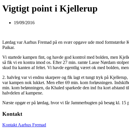
Vigtigt point i Kjellerup
19/09/2016
Lørdag var Aarhus Fremad på en svær opgave ude mod formstærke Kjell
Paikar.
Vi startede kampen fint, og havde god kontrol med bolden, men Kjellerup
så fik vi en kontra imod os. Efter 27 min. ramte Lasse Nørdam stolpen
skud fra kanten af feltet. Vi havde egentlig været ok med bolden, men f
2. halvleg var vi endnu skarpere og fik lagt et tungt tryk på Kjellerup
var kampen nok lukket. Men efter 69 min. kom forløsningen. Indskifte
min. kom belønningen, da Khaled sparkede den ind fra kort afstand til sl
halvdelen af kampene.
Næste opgør er på lørdag, hvor vi får Jammerbugten på besøg kl. 15 
Kontakt
Kontakt Aarhus Fremad