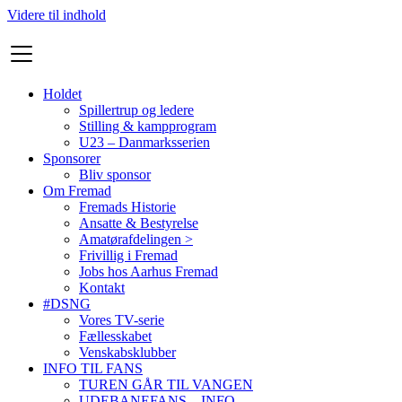
Videre til indhold
Holdet
Spillertrup og ledere
Stilling & kampprogram
U23 – Danmarksserien
Sponsorer
Bliv sponsor
Om Fremad
Fremads Historie
Ansatte & Bestyrelse
Amatørafdelingen >
Frivillig i Fremad
Jobs hos Aarhus Fremad
Kontakt
#DSNG
Vores TV-serie
Fællesskabet
Venskabsklubber
INFO TIL FANS
TUREN GÅR TIL VANGEN
UDEBANEFANS – INFO