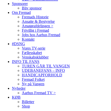
Sponsorer
Bliv sponsor
Om Fremad
Fremads Historie
Ansatte & Bestyrelse
Amatørafdelingen >
Frivillig i Fremad
Jobs hos Aarhus Fremad
Kontakt
#DSNG
Vores TV-serie
Fællesskabet
Venskabsklubber
INFO TIL FANS
TUREN GÅR TIL VANGEN
UDEBANEFANS – INFO
HANDICAPFORHOLD
Fremad Folket
Ny på Vangen
Nyheder
Aarhus Fremad TV >
KØB
Billetter
Shop