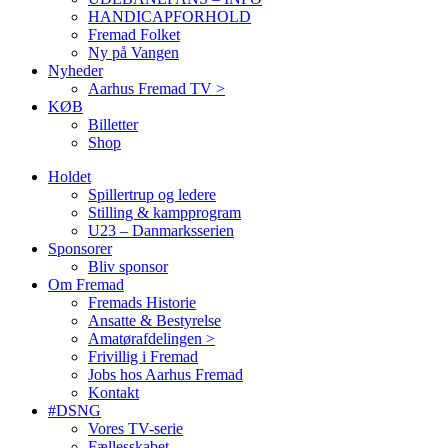
HANDICAPFORHOLD
Fremad Folket
Ny på Vangen
Nyheder
Aarhus Fremad TV >
KØB
Billetter
Shop
Holdet
Spillertrup og ledere
Stilling & kampprogram
U23 – Danmarksserien
Sponsorer
Bliv sponsor
Om Fremad
Fremads Historie
Ansatte & Bestyrelse
Amatørafdelingen >
Frivillig i Fremad
Jobs hos Aarhus Fremad
Kontakt
#DSNG
Vores TV-serie
Fællesskabet