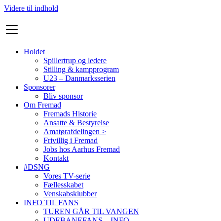
Videre til indhold
Holdet
Spillertrup og ledere
Stilling & kampprogram
U23 – Danmarksserien
Sponsorer
Bliv sponsor
Om Fremad
Fremads Historie
Ansatte & Bestyrelse
Amatørafdelingen >
Frivillig i Fremad
Jobs hos Aarhus Fremad
Kontakt
#DSNG
Vores TV-serie
Fællesskabet
Venskabsklubber
INFO TIL FANS
TUREN GÅR TIL VANGEN
UDEBANEFANS – INFO