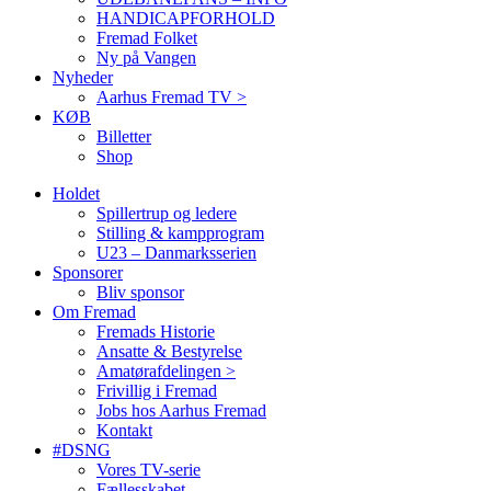
HANDICAPFORHOLD
Fremad Folket
Ny på Vangen
Nyheder
Aarhus Fremad TV >
KØB
Billetter
Shop
Holdet
Spillertrup og ledere
Stilling & kampprogram
U23 – Danmarksserien
Sponsorer
Bliv sponsor
Om Fremad
Fremads Historie
Ansatte & Bestyrelse
Amatørafdelingen >
Frivillig i Fremad
Jobs hos Aarhus Fremad
Kontakt
#DSNG
Vores TV-serie
Fællesskabet