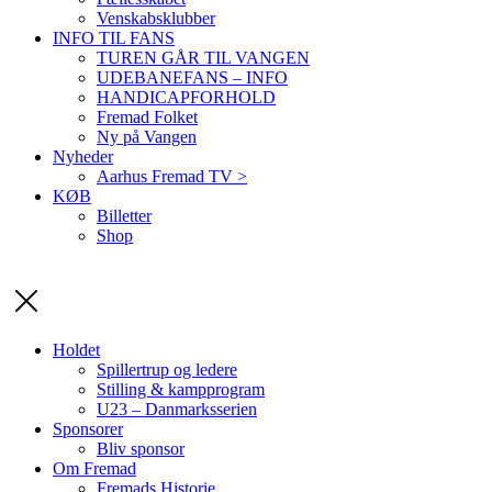
Venskabsklubber
INFO TIL FANS
TUREN GÅR TIL VANGEN
UDEBANEFANS – INFO
HANDICAPFORHOLD
Fremad Folket
Ny på Vangen
Nyheder
Aarhus Fremad TV >
KØB
Billetter
Shop
Holdet
Spillertrup og ledere
Stilling & kampprogram
U23 – Danmarksserien
Sponsorer
Bliv sponsor
Om Fremad
Fremads Historie