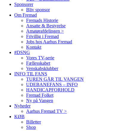
Sponsorer
Bliv sponsor
Om Fremad
Fremads Historie
Ansatte & Bestyrelse
Amatørafdelingen >
Frivillig i Fremad
Jobs hos Aarhus Fremad
Kontakt
#DSNG
Vores TV-serie
Fællesskabet
Venskabsklubber
INFO TIL FANS
TUREN GÅR TIL VANGEN
UDEBANEFANS – INFO
HANDICAPFORHOLD
Fremad Folket
Ny på Vangen
Nyheder
Aarhus Fremad TV >
KØB
Billetter
Shop