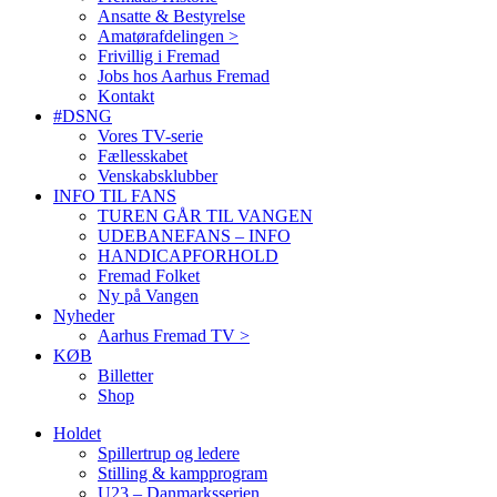
Ansatte & Bestyrelse
Amatørafdelingen >
Frivillig i Fremad
Jobs hos Aarhus Fremad
Kontakt
#DSNG
Vores TV-serie
Fællesskabet
Venskabsklubber
INFO TIL FANS
TUREN GÅR TIL VANGEN
UDEBANEFANS – INFO
HANDICAPFORHOLD
Fremad Folket
Ny på Vangen
Nyheder
Aarhus Fremad TV >
KØB
Billetter
Shop
Holdet
Spillertrup og ledere
Stilling & kampprogram
U23 – Danmarksserien