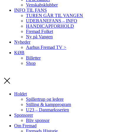
Venskabsklubber
INFO TIL FANS
TUREN GÅR TIL VANGEN
UDEBANEFANS – INFO
HANDICAPFORHOLD
Fremad Folket
Ny på Vangen
Nyheder
Aarhus Fremad TV >
KØB
Billetter
Shop
Holdet
Spillertrup og ledere
Stilling & kampprogram
U23 – Danmarksserien
Sponsorer
Bliv sponsor
Om Fremad
Fremads Historie