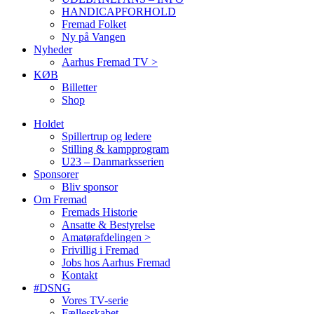
HANDICAPFORHOLD
Fremad Folket
Ny på Vangen
Nyheder
Aarhus Fremad TV >
KØB
Billetter
Shop
Holdet
Spillertrup og ledere
Stilling & kampprogram
U23 – Danmarksserien
Sponsorer
Bliv sponsor
Om Fremad
Fremads Historie
Ansatte & Bestyrelse
Amatørafdelingen >
Frivillig i Fremad
Jobs hos Aarhus Fremad
Kontakt
#DSNG
Vores TV-serie
Fællesskabet