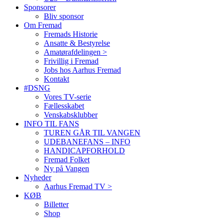
Sponsorer
Bliv sponsor
Om Fremad
Fremads Historie
Ansatte & Bestyrelse
Amatørafdelingen >
Frivillig i Fremad
Jobs hos Aarhus Fremad
Kontakt
#DSNG
Vores TV-serie
Fællesskabet
Venskabsklubber
INFO TIL FANS
TUREN GÅR TIL VANGEN
UDEBANEFANS – INFO
HANDICAPFORHOLD
Fremad Folket
Ny på Vangen
Nyheder
Aarhus Fremad TV >
KØB
Billetter
Shop