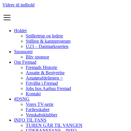
Videre til indhold
Holdet
Spillertrup og ledere
Stilling & kampprogram
U23 – Danmarksserien
Sponsorer
Bliv sponsor
Om Fremad
Fremads Historie
Ansatte & Bestyrelse
Amatørafdelingen >
Frivillig i Fremad
Jobs hos Aarhus Fremad
Kontakt
#DSNG
Vores TV-serie
Fællesskabet
Venskabsklubber
INFO TIL FANS
TUREN GÅR TIL VANGEN
UDEBANEFANS – INFO