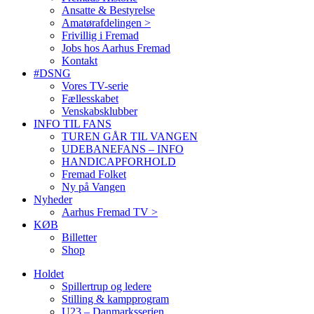
Ansatte & Bestyrelse
Amatørafdelingen >
Frivillig i Fremad
Jobs hos Aarhus Fremad
Kontakt
#DSNG
Vores TV-serie
Fællesskabet
Venskabsklubber
INFO TIL FANS
TUREN GÅR TIL VANGEN
UDEBANEFANS – INFO
HANDICAPFORHOLD
Fremad Folket
Ny på Vangen
Nyheder
Aarhus Fremad TV >
KØB
Billetter
Shop
Holdet
Spillertrup og ledere
Stilling & kampprogram
U23 – Danmarksserien