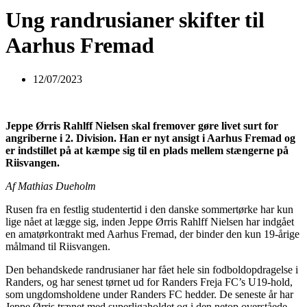
Ung randrusianer skifter til
Aarhus Fremad
12/07/2023
Jeppe Ørris Rahlff Nielsen skal fremover gøre livet surt for
angriberne i 2. Division. Han er nyt ansigt i Aarhus Fremad og
er indstillet på at kæmpe sig til en plads mellem stængerne på
Riisvangen.
Af Mathias Dueholm
Rusen fra en festlig studentertid i den danske sommertørke har kun
lige nået at lægge sig, inden Jeppe Ørris Rahlff Nielsen har indgået
en amatørkontrakt med Aarhus Fremad, der binder den kun 19-årige
målmand til Riisvangen.
Den behandskede randrusianer har fået hele sin fodboldopdragelse i
Randers, og har senest tørnet ud for Randers Freja FC’s U19-hold,
som ungdomsholdene under Randers FC hedder. De seneste år har
Jeppe Ørris trænet med superligaholdet og i den netop overståede