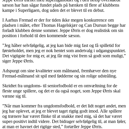
sæson har han sågar fundet plads på bænken til flere af klubbens
kampe i Superligaen, dog uden det er blevet til en debut.
I Aarhus Fremad er der for tiden ikke megen konkurrence om
pladsen i målet, efter Thomas Hagelskjær og Can Dursun begge har
forladt klubben denne sommer. Jeppe Ørris er dog realistisk om sin
position i forhold til den kommende sæson.
”Jeg håber selvfølgelig, at jeg kan bide mig fast og få spilletid for
førsteholdet, men jeg er nok hentet som andetvalg i udgangspunktet.
Det vigtigste for mig er, at jeg får mig vist frem så godt som muligt,”
siger Jeppe Ørris.
Adspurgt om sine kvaliteter som målmand, fremhæver den nye
Fremad-målmand sit spil med fødderne og sin rolige udstråling.
Skridtet fra ungdoms- til seniorfodbold er en omvæltning for de
fleste unge spillere, og det er da også noget, som Jeppe Ørris skal
vænne sig til.
”Når man kommer fra ungdomsfodbold, er det lidt noget andet, men
jeg har oplevet, at jeg er blevet taget rigtig godt imod. Alle spillere
og trænere har været flinke til at snakke med mig, så det har været
super-positivt indtil videre. Det bidrager selvfølgelig til, at man føler,
at man er havnet det rigtige sted,” fortæller Jeppe Ørris.