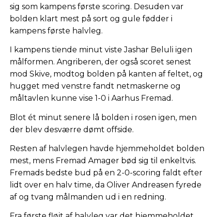
sig som kampens første scoring. Desuden var
bolden klart mest på sort og gule fødder i
kampens første halvleg.
I kampens tiende minut viste Jashar Beluli igen
målformen. Angriberen, der også scoret senest
mod Skive, modtog bolden på kanten af feltet, og
hugget med venstre fandt netmaskerne og
måltavlen kunne vise 1-0 i Aarhus Fremad.
Blot ét minut senere lå bolden i rosen igen, men
der blev desværre dømt offside.
Resten af halvlegen havde hjemmeholdet bolden
mest, mens Fremad Amager bød sig til enkeltvis.
Fremads bedste bud på en 2-0-scoring faldt efter
lidt over en halv time, da Oliver Andreasen fyrede
af og tvang målmanden ud i en redning.
Fra første fløjt af halvleg var det hjemmeholdet,