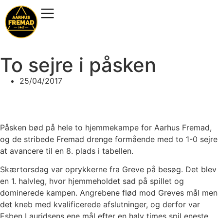
To sejre i påsken
25/04/2017
Påsken bød på hele to hjemmekampe for Aarhus Fremad,
og de stribede Fremad drenge formående med to 1-0 sejre
at avancere til en 8. plads i tabellen.
Skærtorsdag var oprykkerne fra Greve på besøg. Det blev
en 1. halvleg, hvor hjemmeholdet sad på spillet og
dominerede kampen. Angrebene flød mod Greves mål men
det kneb med kvalificerede afslutninger, og derfor var
Esben Lauridsens ene mål efter en halv times spil eneste