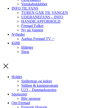
Venskabsklubber
INFO TIL FANS
TUREN GÅR TIL VANGEN
UDEBANEFANS – INFO
HANDICAPFORHOLD
Fremad Folket
Ny på Vangen
Nyheder
Aarhus Fremad TV >
KØB
Billetter
Shop
Holdet
Spillertrup og ledere
Stilling & kampprogram
U23 – Danmarksserien
Sponsorer
Bliv sponsor
Om Fremad
Fremads Historie