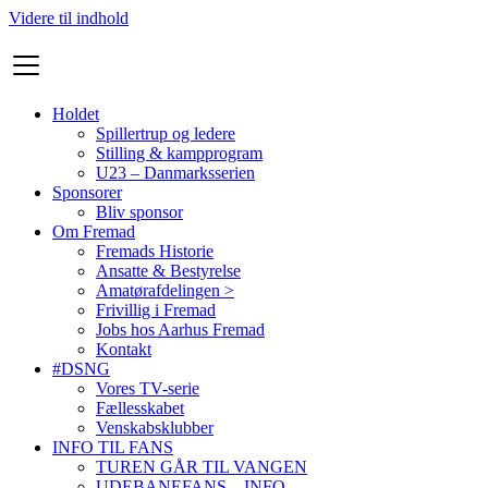
Videre til indhold
Holdet
Spillertrup og ledere
Stilling & kampprogram
U23 – Danmarksserien
Sponsorer
Bliv sponsor
Om Fremad
Fremads Historie
Ansatte & Bestyrelse
Amatørafdelingen >
Frivillig i Fremad
Jobs hos Aarhus Fremad
Kontakt
#DSNG
Vores TV-serie
Fællesskabet
Venskabsklubber
INFO TIL FANS
TUREN GÅR TIL VANGEN
UDEBANEFANS – INFO