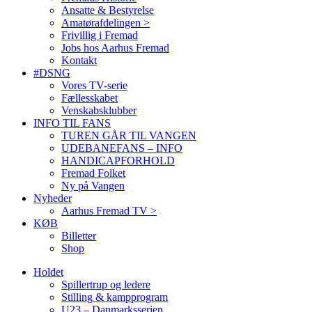
Ansatte & Bestyrelse
Amatørafdelingen >
Frivillig i Fremad
Jobs hos Aarhus Fremad
Kontakt
#DSNG
Vores TV-serie
Fællesskabet
Venskabsklubber
INFO TIL FANS
TUREN GÅR TIL VANGEN
UDEBANEFANS – INFO
HANDICAPFORHOLD
Fremad Folket
Ny på Vangen
Nyheder
Aarhus Fremad TV >
KØB
Billetter
Shop
Holdet
Spillertrup og ledere
Stilling & kampprogram
U23 – Danmarksserien