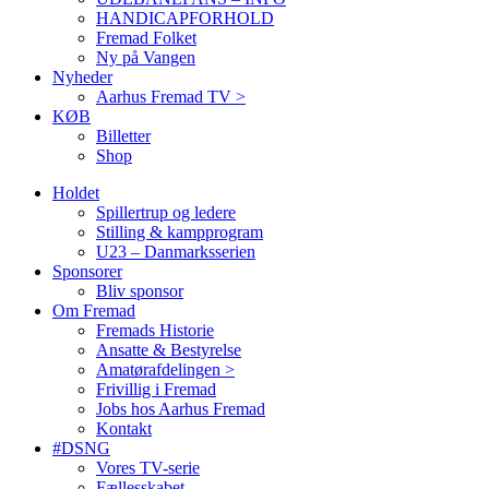
HANDICAPFORHOLD
Fremad Folket
Ny på Vangen
Nyheder
Aarhus Fremad TV >
KØB
Billetter
Shop
Holdet
Spillertrup og ledere
Stilling & kampprogram
U23 – Danmarksserien
Sponsorer
Bliv sponsor
Om Fremad
Fremads Historie
Ansatte & Bestyrelse
Amatørafdelingen >
Frivillig i Fremad
Jobs hos Aarhus Fremad
Kontakt
#DSNG
Vores TV-serie
Fællesskabet