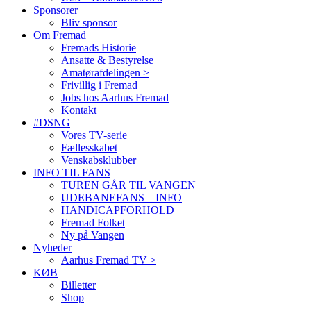
Sponsorer
Bliv sponsor
Om Fremad
Fremads Historie
Ansatte & Bestyrelse
Amatørafdelingen >
Frivillig i Fremad
Jobs hos Aarhus Fremad
Kontakt
#DSNG
Vores TV-serie
Fællesskabet
Venskabsklubber
INFO TIL FANS
TUREN GÅR TIL VANGEN
UDEBANEFANS – INFO
HANDICAPFORHOLD
Fremad Folket
Ny på Vangen
Nyheder
Aarhus Fremad TV >
KØB
Billetter
Shop