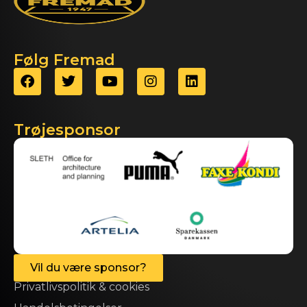
Følg Fremad
Trøjesponsor
Vil du være sponsor?
Privatlivspolitik & cookies