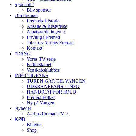
Sponsorer
Bliv sponsor
Om Fremad
Fremads Historie
Ansatte & Bestyrelse
Amatørafdelingen >
Frivillig i Fremad
Jobs hos Aarhus Fremad
Kontakt
#DSNG
Vores TV-serie
Fællesskabet
Venskabsklubber
INFO TIL FANS
TUREN GÅR TIL VANGEN
UDEBANEFANS – INFO
HANDICAPFORHOLD
Fremad Folket
Ny på Vangen
Nyheder
Aarhus Fremad TV >
KØB
Billetter
Shop