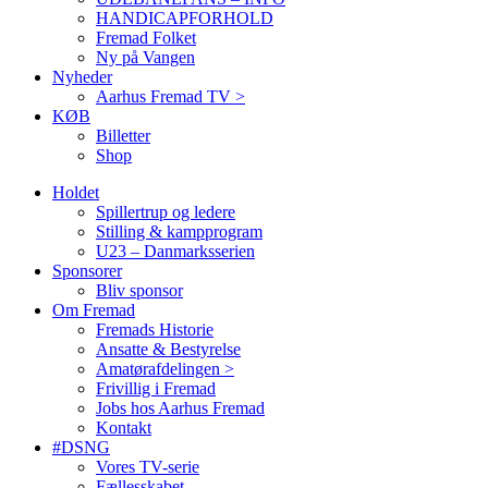
HANDICAPFORHOLD
Fremad Folket
Ny på Vangen
Nyheder
Aarhus Fremad TV >
KØB
Billetter
Shop
Holdet
Spillertrup og ledere
Stilling & kampprogram
U23 – Danmarksserien
Sponsorer
Bliv sponsor
Om Fremad
Fremads Historie
Ansatte & Bestyrelse
Amatørafdelingen >
Frivillig i Fremad
Jobs hos Aarhus Fremad
Kontakt
#DSNG
Vores TV-serie
Fællesskabet