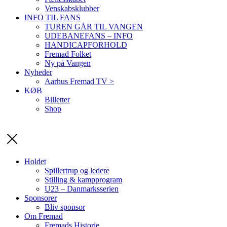
Venskabsklubber
INFO TIL FANS
TUREN GÅR TIL VANGEN
UDEBANEFANS – INFO
HANDICAPFORHOLD
Fremad Folket
Ny på Vangen
Nyheder
Aarhus Fremad TV >
KØB
Billetter
Shop
Holdet
Spillertrup og ledere
Stilling & kampprogram
U23 – Danmarksserien
Sponsorer
Bliv sponsor
Om Fremad
Fremads Historie