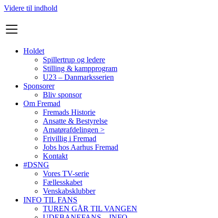
Videre til indhold
Holdet
Spillertrup og ledere
Stilling & kampprogram
U23 – Danmarksserien
Sponsorer
Bliv sponsor
Om Fremad
Fremads Historie
Ansatte & Bestyrelse
Amatørafdelingen >
Frivillig i Fremad
Jobs hos Aarhus Fremad
Kontakt
#DSNG
Vores TV-serie
Fællesskabet
Venskabsklubber
INFO TIL FANS
TUREN GÅR TIL VANGEN
UDEBANEFANS – INFO