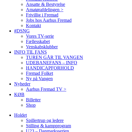
Ansatte & Bestyrelse
Amatørafdelingen >
Frivillig i Fremad
Jobs hos Aarhus Fremad
Kontakt
#DSNG
Vores TV-serie
Fællesskabet
Venskabsklubber
INFO TIL FANS
TUREN GÅR TIL VANGEN
UDEBANEFANS – INFO
HANDICAPFORHOLD
Fremad Folket
Ny på Vangen
Nyheder
Aarhus Fremad TV >
KØB
Billetter
Shop
Holdet
Spillertrup og ledere
Stilling & kampprogram
U23 – Danmarksserien