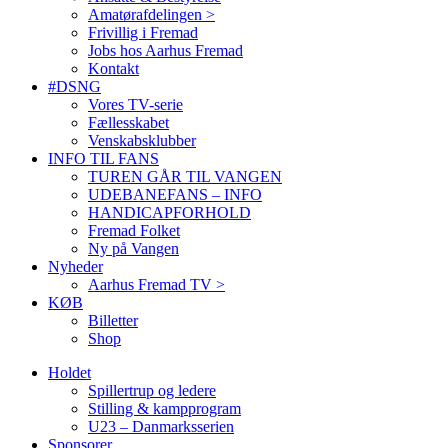
Amatørafdelingen >
Frivillig i Fremad
Jobs hos Aarhus Fremad
Kontakt
#DSNG
Vores TV-serie
Fællesskabet
Venskabsklubber
INFO TIL FANS
TUREN GÅR TIL VANGEN
UDEBANEFANS – INFO
HANDICAPFORHOLD
Fremad Folket
Ny på Vangen
Nyheder
Aarhus Fremad TV >
KØB
Billetter
Shop
Holdet
Spillertrup og ledere
Stilling & kampprogram
U23 – Danmarksserien
Sponsorer