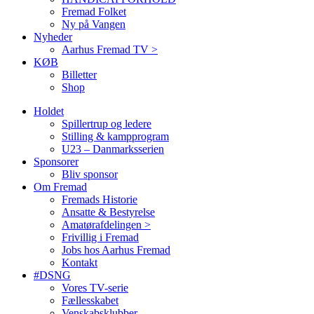
Fremad Folket
Ny på Vangen
Nyheder
Aarhus Fremad TV >
KØB
Billetter
Shop
Holdet
Spillertrup og ledere
Stilling & kampprogram
U23 – Danmarksserien
Sponsorer
Bliv sponsor
Om Fremad
Fremads Historie
Ansatte & Bestyrelse
Amatørafdelingen >
Frivillig i Fremad
Jobs hos Aarhus Fremad
Kontakt
#DSNG
Vores TV-serie
Fællesskabet
Venskabsklubber