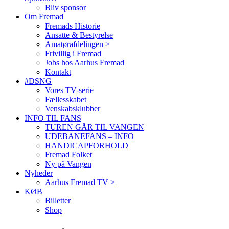
Bliv sponsor
Om Fremad
Fremads Historie
Ansatte & Bestyrelse
Amatørafdelingen >
Frivillig i Fremad
Jobs hos Aarhus Fremad
Kontakt
#DSNG
Vores TV-serie
Fællesskabet
Venskabsklubber
INFO TIL FANS
TUREN GÅR TIL VANGEN
UDEBANEFANS – INFO
HANDICAPFORHOLD
Fremad Folket
Ny på Vangen
Nyheder
Aarhus Fremad TV >
KØB
Billetter
Shop