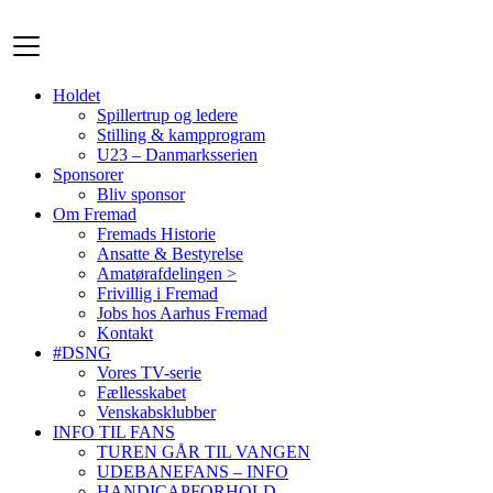
Videre
til
indhold
Holdet
Spillertrup og ledere
Stilling & kampprogram
U23 – Danmarksserien
Sponsorer
Bliv sponsor
Om Fremad
Fremads Historie
Ansatte & Bestyrelse
Amatørafdelingen >
Frivillig i Fremad
Jobs hos Aarhus Fremad
Kontakt
#DSNG
Vores TV-serie
Fællesskabet
Venskabsklubber
INFO TIL FANS
TUREN GÅR TIL VANGEN
UDEBANEFANS – INFO
HANDICAPFORHOLD