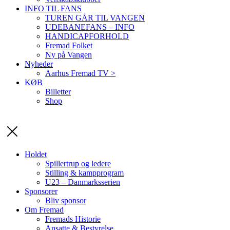
INFO TIL FANS
TUREN GÅR TIL VANGEN
UDEBANEFANS – INFO
HANDICAPFORHOLD
Fremad Folket
Ny på Vangen
Nyheder
Aarhus Fremad TV >
KØB
Billetter
Shop
Holdet
Spillertrup og ledere
Stilling & kampprogram
U23 – Danmarksserien
Sponsorer
Bliv sponsor
Om Fremad
Fremads Historie
Ansatte & Bestyrelse