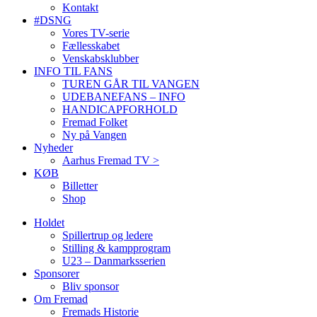
Kontakt
#DSNG
Vores TV-serie
Fællesskabet
Venskabsklubber
INFO TIL FANS
TUREN GÅR TIL VANGEN
UDEBANEFANS – INFO
HANDICAPFORHOLD
Fremad Folket
Ny på Vangen
Nyheder
Aarhus Fremad TV >
KØB
Billetter
Shop
Holdet
Spillertrup og ledere
Stilling & kampprogram
U23 – Danmarksserien
Sponsorer
Bliv sponsor
Om Fremad
Fremads Historie