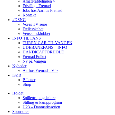
Amatørafdelingen >
Frivillig i Fremad
Jobs hos Aarhus Fremad
Kontakt
#DSNG
Vores TV-serie
Fællesskabet
Venskabsklubber
INFO TIL FANS
TUREN GÅR TIL VANGEN
UDEBANEFANS – INFO
HANDICAPFORHOLD
Fremad Folket
Ny på Vangen
Nyheder
Aarhus Fremad TV >
KØB
Billetter
Shop
Holdet
Spillertrup og ledere
Stilling & kampprogram
U23 – Danmarksserien
Sponsorer