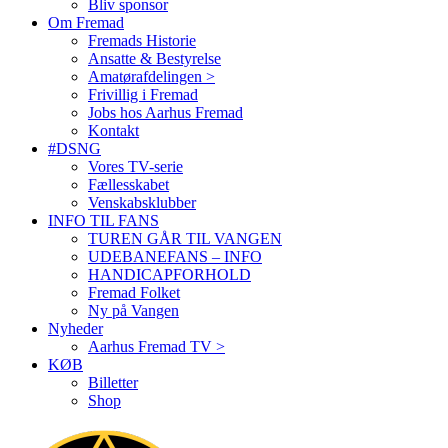
Bliv sponsor
Om Fremad
Fremads Historie
Ansatte & Bestyrelse
Amatørafdelingen >
Frivillig i Fremad
Jobs hos Aarhus Fremad
Kontakt
#DSNG
Vores TV-serie
Fællesskabet
Venskabsklubber
INFO TIL FANS
TUREN GÅR TIL VANGEN
UDEBANEFANS – INFO
HANDICAPFORHOLD
Fremad Folket
Ny på Vangen
Nyheder
Aarhus Fremad TV >
KØB
Billetter
Shop