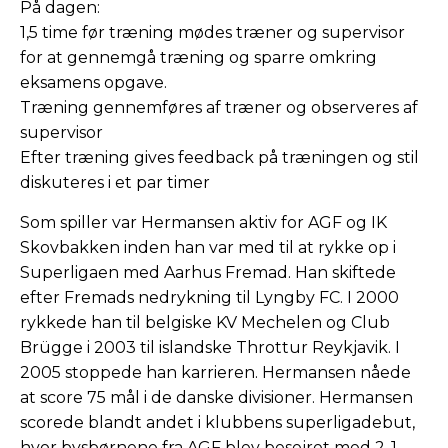
På dagen:
1,5 time før træning mødes træner og supervisor
for at gennemgå træning og sparre omkring
eksamens opgave.
Træning gennemføres af træner og observeres af
supervisor
Efter træning gives feedback på træningen og stil
diskuteres i et par timer
Som spiller var Hermansen aktiv for AGF og IK
Skovbakken inden han var med til at rykke op i
Superligaen med Aarhus Fremad. Han skiftede
efter Fremads nedrykning til Lyngby FC. I 2000
rykkede han til belgiske KV Mechelen og Club
Brügge i 2003 til islandske Throttur Reykjavik. I
2005 stoppede han karrieren. Hermansen nåede
at score 75 mål i de danske divisioner. Hermansen
scorede blandt andet i klubbens superligadebut,
hvor bysbørnene fra AGF blev besejret med 2-1