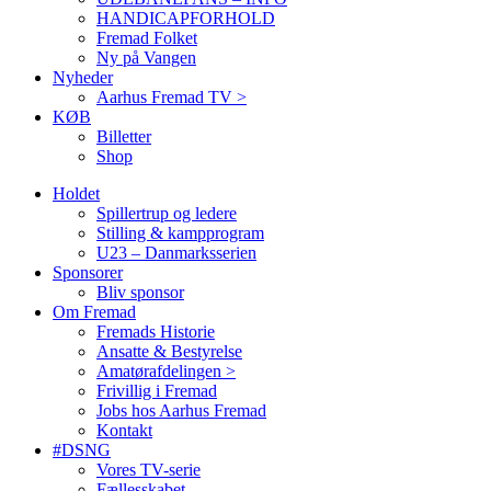
HANDICAPFORHOLD
Fremad Folket
Ny på Vangen
Nyheder
Aarhus Fremad TV >
KØB
Billetter
Shop
Holdet
Spillertrup og ledere
Stilling & kampprogram
U23 – Danmarksserien
Sponsorer
Bliv sponsor
Om Fremad
Fremads Historie
Ansatte & Bestyrelse
Amatørafdelingen >
Frivillig i Fremad
Jobs hos Aarhus Fremad
Kontakt
#DSNG
Vores TV-serie
Fællesskabet