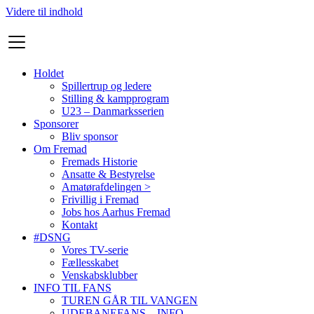
Videre til indhold
Holdet
Spillertrup og ledere
Stilling & kampprogram
U23 – Danmarksserien
Sponsorer
Bliv sponsor
Om Fremad
Fremads Historie
Ansatte & Bestyrelse
Amatørafdelingen >
Frivillig i Fremad
Jobs hos Aarhus Fremad
Kontakt
#DSNG
Vores TV-serie
Fællesskabet
Venskabsklubber
INFO TIL FANS
TUREN GÅR TIL VANGEN
UDEBANEFANS – INFO