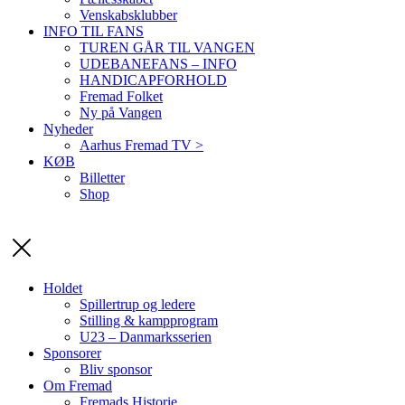
Venskabsklubber
INFO TIL FANS
TUREN GÅR TIL VANGEN
UDEBANEFANS – INFO
HANDICAPFORHOLD
Fremad Folket
Ny på Vangen
Nyheder
Aarhus Fremad TV >
KØB
Billetter
Shop
Holdet
Spillertrup og ledere
Stilling & kampprogram
U23 – Danmarksserien
Sponsorer
Bliv sponsor
Om Fremad
Fremads Historie