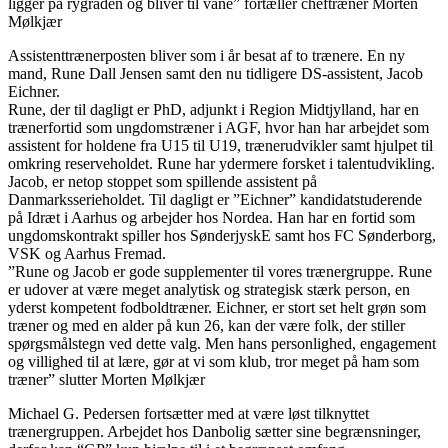
ligger på rygraden og bliver til vane” fortæller cheftræner Morten
Mølkjær
Assistenttrænerposten bliver som i år besat af to trænere. En ny
mand, Rune Dall Jensen samt den nu tidligere DS-assistent, Jacob
Eichner.
Rune, der til dagligt er PhD, adjunkt i Region Midtjylland, har en
trænerfortid som ungdomstræner i AGF, hvor han har arbejdet som
assistent for holdene fra U15 til U19, trænerudvikler samt hjulpet til
omkring reserveholdet. Rune har ydermere forsket i talentudvikling.
Jacob, er netop stoppet som spillende assistent på
Danmarksserieholdet. Til dagligt er ”Eichner” kandidatstuderende
på Idræt i Aarhus og arbejder hos Nordea. Han har en fortid som
ungdomskontrakt spiller hos SønderjyskE samt hos FC Sønderborg,
VSK og Aarhus Fremad.
”Rune og Jacob er gode supplementer til vores trænergruppe. Rune
er udover at være meget analytisk og strategisk stærk person, en
yderst kompetent fodboldtræner. Eichner, er stort set helt grøn som
træner og med en alder på kun 26, kan der være folk, der stiller
spørgsmålstegn ved dette valg. Men hans personlighed, engagement
og villighed til at lære, gør at vi som klub, tror meget på ham som
træner” slutter Morten Mølkjær
Michael G. Pedersen fortsætter med at være løst tilknyttet
trænergruppen. Arbejdet hos Danbolig sætter sine begrænsninger,