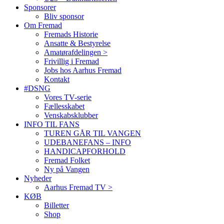
Sponsorer
Bliv sponsor
Om Fremad
Fremads Historie
Ansatte & Bestyrelse
Amatørafdelingen >
Frivillig i Fremad
Jobs hos Aarhus Fremad
Kontakt
#DSNG
Vores TV-serie
Fællesskabet
Venskabsklubber
INFO TIL FANS
TUREN GÅR TIL VANGEN
UDEBANEFANS – INFO
HANDICAPFORHOLD
Fremad Folket
Ny på Vangen
Nyheder
Aarhus Fremad TV >
KØB
Billetter
Shop