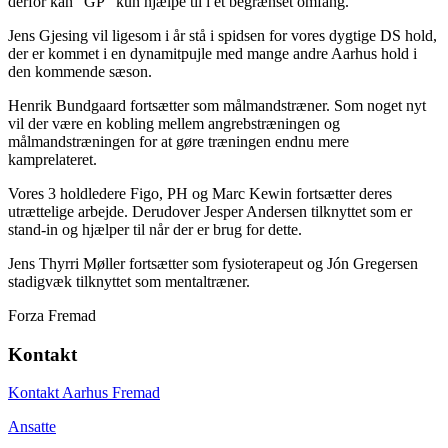
derfor kan “GP” kun hjælpe til i et begrænset omfang.
Jens Gjesing vil ligesom i år stå i spidsen for vores dygtige DS hold,
der er kommet i en dynamitpujle med mange andre Aarhus hold i
den kommende sæson.
Henrik Bundgaard fortsætter som målmandstræner. Som noget nyt
vil der være en kobling mellem angrebstræningen og
målmandstræningen for at gøre træningen endnu mere
kamprelateret.
Vores 3 holdledere Figo, PH og Marc Kewin fortsætter deres
utrættelige arbejde. Derudover Jesper Andersen tilknyttet som er
stand-in og hjælper til når der er brug for dette.
Jens Thyrri Møller fortsætter som fysioterapeut og Jón Gregersen
stadigvæk tilknyttet som mentaltræner.
Forza Fremad
Kontakt
Kontakt Aarhus Fremad
Ansatte