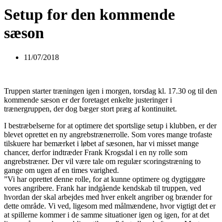
Setup for den kommende
sæson
11/07/2018
Truppen starter træningen igen i morgen, torsdag kl. 17.30 og til den
kommende sæson er der foretaget enkelte justeringer i
trænergruppen, der dog bæger stort præg af kontinuitet.
I bestræbelserne for at optimere det sportslige setup i klubben, er der
blevet oprettet en ny angrebstrænerrolle. Som vores mange trofaste
tilskuere har bemærket i løbet af sæsonen, har vi misset mange
chancer, derfor indtræder Frank Krogsdal i en ny rolle som
angrebstræner. Der vil være tale om regulær scoringstræning to
gange om ugen af en times varighed.
”Vi har oprettet denne rolle, for at kunne optimere og dygtiggøre
vores angribere. Frank har indgående kendskab til truppen, ved
hvordan der skal arbejdes med hver enkelt angriber og brænder for
dette område. Vi ved, ligesom med målmændene, hvor vigtigt det er
at spillerne kommer i de samme situationer igen og igen, for at det