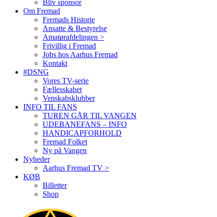
Bliv sponsor
Om Fremad
Fremads Historie
Ansatte & Bestyrelse
Amatørafdelingen >
Frivillig i Fremad
Jobs hos Aarhus Fremad
Kontakt
#DSNG
Vores TV-serie
Fællesskabet
Venskabsklubber
INFO TIL FANS
TUREN GÅR TIL VANGEN
UDEBANEFANS – INFO
HANDICAPFORHOLD
Fremad Folket
Ny på Vangen
Nyheder
Aarhus Fremad TV >
KØB
Billetter
Shop