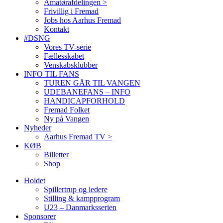
Amatørafdelingen >
Frivillig i Fremad
Jobs hos Aarhus Fremad
Kontakt
#DSNG
Vores TV-serie
Fællesskabet
Venskabsklubber
INFO TIL FANS
TUREN GÅR TIL VANGEN
UDEBANEFANS – INFO
HANDICAPFORHOLD
Fremad Folket
Ny på Vangen
Nyheder
Aarhus Fremad TV >
KØB
Billetter
Shop
Holdet
Spillertrup og ledere
Stilling & kampprogram
U23 – Danmarksserien
Sponsorer