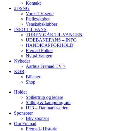
Kontakt
#DSNG
Vores TV-serie
Fællesskabet
Venskabsklubber
INFO TIL FANS
TUREN GÅR TIL VANGEN
UDEBANEFANS – INFO
HANDICAPFORHOLD
Fremad Folket
Ny på Vangen
Nyheder
Aarhus Fremad TV >
KØB
Billetter
Shop
Holdet
Spillertrup og ledere
Stilling & kampprogram
U23 – Danmarksserien
Sponsorer
Bliv sponsor
Om Fremad
Fremads Historie