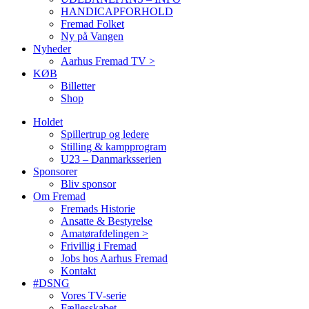
HANDICAPFORHOLD
Fremad Folket
Ny på Vangen
Nyheder
Aarhus Fremad TV >
KØB
Billetter
Shop
Holdet
Spillertrup og ledere
Stilling & kampprogram
U23 – Danmarksserien
Sponsorer
Bliv sponsor
Om Fremad
Fremads Historie
Ansatte & Bestyrelse
Amatørafdelingen >
Frivillig i Fremad
Jobs hos Aarhus Fremad
Kontakt
#DSNG
Vores TV-serie
Fællesskabet