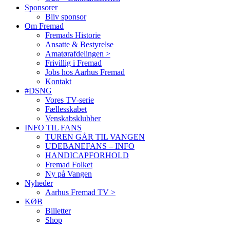
Sponsorer
Bliv sponsor
Om Fremad
Fremads Historie
Ansatte & Bestyrelse
Amatørafdelingen >
Frivillig i Fremad
Jobs hos Aarhus Fremad
Kontakt
#DSNG
Vores TV-serie
Fællesskabet
Venskabsklubber
INFO TIL FANS
TUREN GÅR TIL VANGEN
UDEBANEFANS – INFO
HANDICAPFORHOLD
Fremad Folket
Ny på Vangen
Nyheder
Aarhus Fremad TV >
KØB
Billetter
Shop