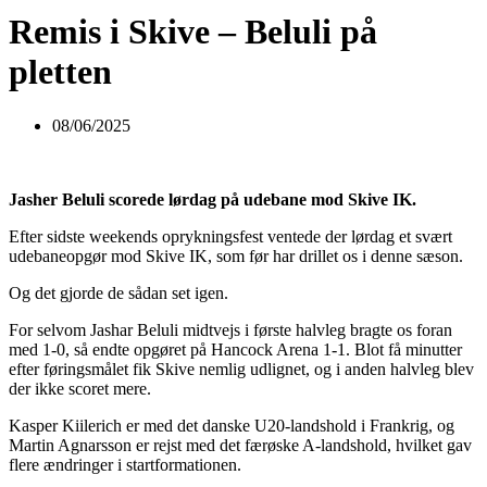
Remis i Skive – Beluli på
pletten
08/06/2025
Jasher Beluli scorede lørdag på udebane mod Skive IK.
Efter sidste weekends oprykningsfest ventede der lørdag et svært
udebaneopgør mod Skive IK, som før har drillet os i denne sæson.
Og det gjorde de sådan set igen.
For selvom Jashar Beluli midtvejs i første halvleg bragte os foran
med 1-0, så endte opgøret på Hancock Arena 1-1. Blot få minutter
efter føringsmålet fik Skive nemlig udlignet, og i anden halvleg blev
der ikke scoret mere.
Kasper Kiilerich er med det danske U20-landshold i Frankrig, og
Martin Agnarsson er rejst med det færøske A-landshold, hvilket gav
flere ændringer i startformationen.