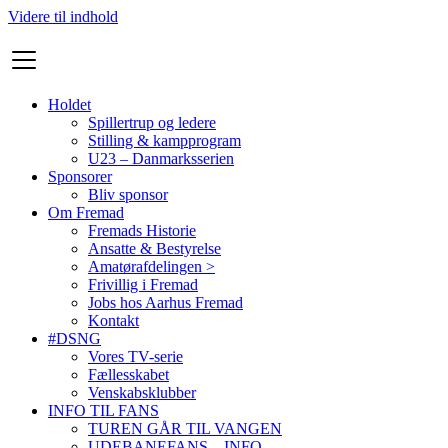
Videre til indhold
Holdet
Spillertrup og ledere
Stilling & kampprogram
U23 – Danmarksserien
Sponsorer
Bliv sponsor
Om Fremad
Fremads Historie
Ansatte & Bestyrelse
Amatørafdelingen >
Frivillig i Fremad
Jobs hos Aarhus Fremad
Kontakt
#DSNG
Vores TV-serie
Fællesskabet
Venskabsklubber
INFO TIL FANS
TUREN GÅR TIL VANGEN
UDEBANEFANS – INFO