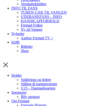
Venskabsklubber
INFO TIL FANS
TUREN GÅR TIL VANGEN
UDEBANEFANS – INFO
HANDICAPFORHOLD
Fremad Folket
Ny på Vangen
Nyheder
Aarhus Fremad TV >
KØB
Billetter
Shop
Holdet
Spillertrup og ledere
Stilling & kampprogram
U23 – Danmarksserien
Sponsorer
Bliv sponsor
Om Fremad
Fremads Historie