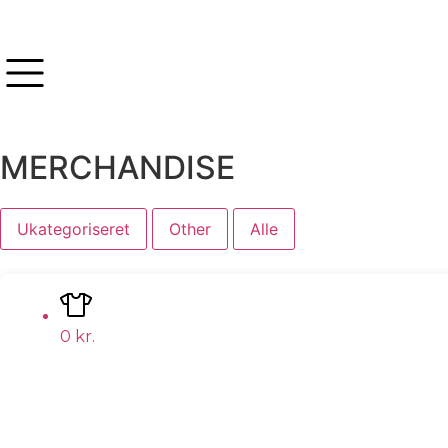
MERCHANDISE
Ukategoriseret
Other
Alle
0
kr.