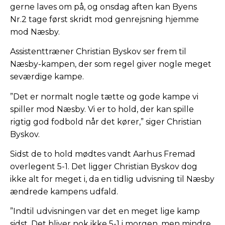
gerne laves om på, og onsdag aften kan Byens
Nr.2 tage først skridt mod genrejsning hjemme
mod Næsby.
Assistenttræner Christian Byskov ser frem til
Næsby-kampen, der som regel giver nogle meget
seværdige kampe.
”Det er normalt nogle tætte og gode kampe vi
spiller mod Næsby. Vi er to hold, der kan spille
rigtig god fodbold når det kører,” siger Christian
Byskov.
Sidst de to hold mødtes vandt Aarhus Fremad
overlegent 5-1. Det ligger Christian Byskov dog
ikke alt for meget i, da en tidlig udvisning til Næsby
ændrede kampens udfald.
”Indtil udvisningen var det en meget lige kamp
sidst. Det bliver nok ikke 5-1 i morgen, men mindre