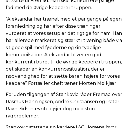
at skifte til Fremad. Han skal konkurrere på lige
fod med de øvrige keepere i truppen.
“Aleksandar har trænet med et par gange på egen
foranledning og har efter disse træninger
vurderet at vores setup er det rigtige for ham. Han
har allerede markeret sig stærkt i træning både via
sit gode spil med fødderne og sin tydelige
kommunikation. Aleksandar bliver en god
konkurrent i buret til de øvrige keepere i truppen,
det skaber en konkurrencesituation, der er
nødvendighed for at sætte baren højere for vores
keepere” Fortæller cheftræner Morten Mølkjær
Foruden tilgangen af Stankovic råder Fremad over
Rasmus Henningsen, André Christiansen og Peter
Ravn. Sidstnævnte døjer dog med store
rygproblemer.
Stankovic startede sin karriere i AC Horsens, hvor