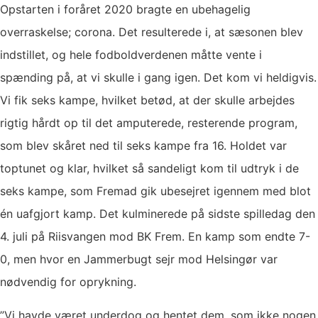
Opstarten i foråret 2020 bragte en ubehagelig
overraskelse; corona. Det resulterede i, at sæsonen blev
indstillet, og hele fodboldverdenen måtte vente i
spænding på, at vi skulle i gang igen. Det kom vi heldigvis.
Vi fik seks kampe, hvilket betød, at der skulle arbejdes
rigtig hårdt op til det amputerede, resterende program,
som blev skåret ned til seks kampe fra 16. Holdet var
toptunet og klar, hvilket så sandeligt kom til udtryk i de
seks kampe, som Fremad gik ubesejret igennem med blot
én uafgjort kamp. Det kulminerede på sidste spilledag den
4. juli på Riisvangen mod BK Frem. En kamp som endte 7-
0, men hvor en Jammerbugt sejr mod Helsingør var
nødvendig for oprykning.
”Vi havde været underdog og hentet dem, som ikke nogen