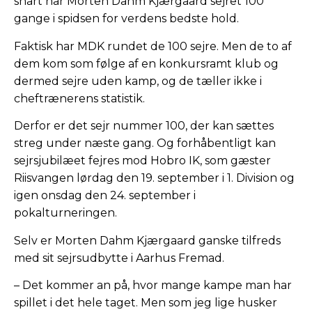
snart har Morten Dahm Kjærgaard sejret 100
gange i spidsen for verdens bedste hold.
Faktisk har MDK rundet de 100 sejre. Men de to af
dem kom som følge af en konkursramt klub og
dermed sejre uden kamp, og de tæller ikke i
cheftrænerens statistik.
Derfor er det sejr nummer 100, der kan sættes
streg under næste gang. Og forhåbentligt kan
sejrsjubilæet fejres mod Hobro IK, som gæster
Riisvangen lørdag den 19. september i 1. Division og
igen onsdag den 24. september i
pokalturneringen.
Selv er Morten Dahm Kjærgaard ganske tilfreds
med sit sejrsudbytte i Aarhus Fremad.
– Det kommer an på, hvor mange kampe man har
spillet i det hele taget. Men som jeg lige husker