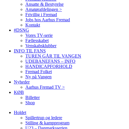
Ansatte & Bestyrelse
Amatørafdelingen >
Frivillig i Fremad
Jobs hos Aarhus Fremad
Kontakt
#DSNG
Vores TV-serie
Fællesskabet
Venskabsklubber
INFO TIL FANS
TUREN GÅR TIL VANGEN
UDEBANEFANS – INFO
HANDICAPFORHOLD
Fremad Folket
Ny på Vangen
Nyheder
Aarhus Fremad TV >
KØB
Billetter
Shop
Holdet
Spillertrup og ledere
Stilling & kampprogram
U23 – Danmarksserien