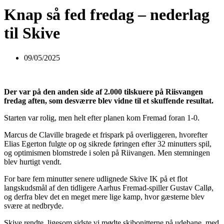
Knap så fed fredag – nederlag
til Skive
09/05/2025
Der var på den anden side af 2.000 tilskuere på Riisvangen
fredag aften, som desværre blev vidne til et skuffende resultat.
Starten var rolig, men helt efter planen kom Fremad foran 1-0.
Marcus de Claville bragede et frispark på overliggeren, hvorefter
Elias Egerton fulgte op og sikrede føringen efter 32 minutters spil,
og optimismen blomstrede i solen på Riivangen. Men stemningen
blev hurtigt vendt.
For bare fem minutter senere udlignede Skive IK på et flot
langskudsmål af den tidligere Aarhus Fremad-spiller Gustav Callø,
og derfra blev det en meget mere lige kamp, hvor gæsterne blev
svære at nedbryde.
Skive rendte, ligesom sidste vi mødte skibonitterne på udebane, med