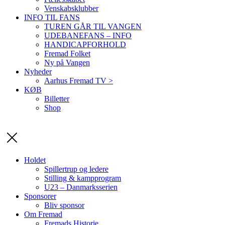
Venskabsklubber
INFO TIL FANS
TUREN GÅR TIL VANGEN
UDEBANEFANS – INFO
HANDICAPFORHOLD
Fremad Folket
Ny på Vangen
Nyheder
Aarhus Fremad TV >
KØB
Billetter
Shop
Holdet
Spillertrup og ledere
Stilling & kampprogram
U23 – Danmarksserien
Sponsorer
Bliv sponsor
Om Fremad
Fremads Historie