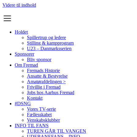
Videre til indhold
Holdet
Spillertrup og ledere
Stilling & kampprogram
U23 – Danmarksserien
Sponsorer
Bliv sponsor
Om Fremad
Fremads Historie
Ansatte & Bestyrelse
Amatørafdelingen >
Frivillig i Fremad
Jobs hos Aarhus Fremad
Kontakt
#DSNG
Vores TV-serie
Fællesskabet
Venskabsklubber
INFO TIL FANS
TUREN GÅR TIL VANGEN
UDEBANEFANS – INFO