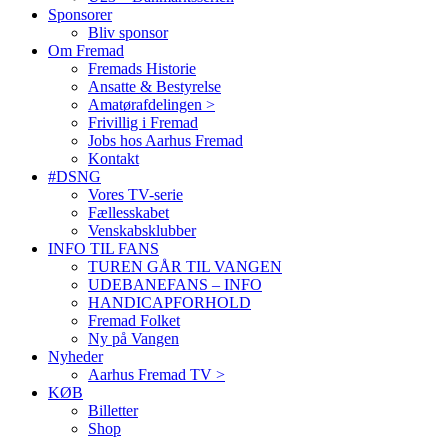
Sponsorer
Bliv sponsor
Om Fremad
Fremads Historie
Ansatte & Bestyrelse
Amatørafdelingen >
Frivillig i Fremad
Jobs hos Aarhus Fremad
Kontakt
#DSNG
Vores TV-serie
Fællesskabet
Venskabsklubber
INFO TIL FANS
TUREN GÅR TIL VANGEN
UDEBANEFANS – INFO
HANDICAPFORHOLD
Fremad Folket
Ny på Vangen
Nyheder
Aarhus Fremad TV >
KØB
Billetter
Shop