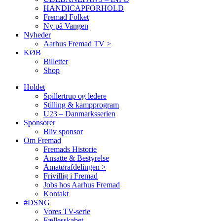
HANDICAPFORHOLD
Fremad Folket
Ny på Vangen
Nyheder
Aarhus Fremad TV >
KØB
Billetter
Shop
Holdet
Spillertrup og ledere
Stilling & kampprogram
U23 – Danmarksserien
Sponsorer
Bliv sponsor
Om Fremad
Fremads Historie
Ansatte & Bestyrelse
Amatørafdelingen >
Frivillig i Fremad
Jobs hos Aarhus Fremad
Kontakt
#DSNG
Vores TV-serie
Fællesskabet