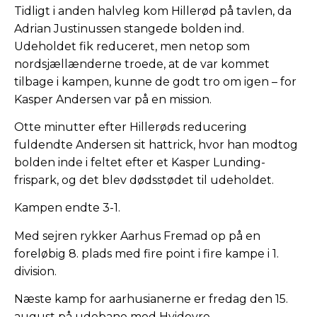
Tidligt i anden halvleg kom Hillerød på tavlen, da
Adrian Justinussen stangede bolden ind.
Udeholdet fik reduceret, men netop som
nordsjællænderne troede, at de var kommet
tilbage i kampen, kunne de godt tro om igen – for
Kasper Andersen var på en mission.
Otte minutter efter Hillerøds reducering
fuldendte Andersen sit hattrick, hvor han modtog
bolden inde i feltet efter et Kasper Lunding-
frispark, og det blev dødsstødet til udeholdet.
Kampen endte 3-1.
Med sejren rykker Aarhus Fremad op på en
foreløbig 8. plads med fire point i fire kampe i 1.
division.
Næste kamp for aarhusianerne er fredag den 15.
august på udebane mod Hvidovre.