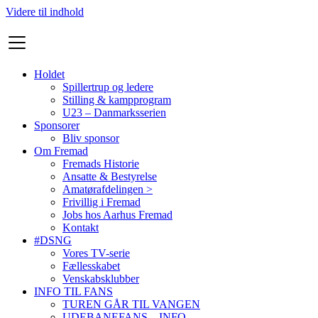
Videre til indhold
Holdet
Spillertrup og ledere
Stilling & kampprogram
U23 – Danmarksserien
Sponsorer
Bliv sponsor
Om Fremad
Fremads Historie
Ansatte & Bestyrelse
Amatørafdelingen >
Frivillig i Fremad
Jobs hos Aarhus Fremad
Kontakt
#DSNG
Vores TV-serie
Fællesskabet
Venskabsklubber
INFO TIL FANS
TUREN GÅR TIL VANGEN
UDEBANEFANS – INFO