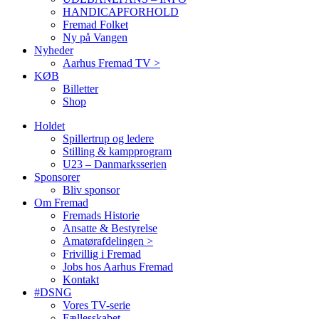
HANDICAPFORHOLD
Fremad Folket
Ny på Vangen
Nyheder
Aarhus Fremad TV >
KØB
Billetter
Shop
Holdet
Spillertrup og ledere
Stilling & kampprogram
U23 – Danmarksserien
Sponsorer
Bliv sponsor
Om Fremad
Fremads Historie
Ansatte & Bestyrelse
Amatørafdelingen >
Frivillig i Fremad
Jobs hos Aarhus Fremad
Kontakt
#DSNG
Vores TV-serie
Fællesskabet