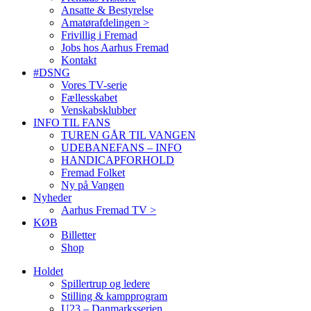
Ansatte & Bestyrelse
Amatørafdelingen >
Frivillig i Fremad
Jobs hos Aarhus Fremad
Kontakt
#DSNG
Vores TV-serie
Fællesskabet
Venskabsklubber
INFO TIL FANS
TUREN GÅR TIL VANGEN
UDEBANEFANS – INFO
HANDICAPFORHOLD
Fremad Folket
Ny på Vangen
Nyheder
Aarhus Fremad TV >
KØB
Billetter
Shop
Holdet
Spillertrup og ledere
Stilling & kampprogram
U23 – Danmarksserien