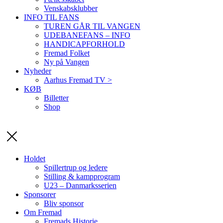
Venskabsklubber
INFO TIL FANS
TUREN GÅR TIL VANGEN
UDEBANEFANS – INFO
HANDICAPFORHOLD
Fremad Folket
Ny på Vangen
Nyheder
Aarhus Fremad TV >
KØB
Billetter
Shop
Holdet
Spillertrup og ledere
Stilling & kampprogram
U23 – Danmarksserien
Sponsorer
Bliv sponsor
Om Fremad
Fremads Historie