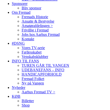
Sponsorer
Bliv sponsor
Om Fremad
Fremads Historie
Ansatte & Bestyrelse
Amatørafdelingen >
Frivillig i Fremad
Jobs hos Aarhus Fremad
Kontakt
#DSNG
Vores TV-serie
Fællesskabet
Venskabsklubber
INFO TIL FANS
TUREN GÅR TIL VANGEN
UDEBANEFANS – INFO
HANDICAPFORHOLD
Fremad Folket
Ny på Vangen
Nyheder
Aarhus Fremad TV >
KØB
Billetter
Shop