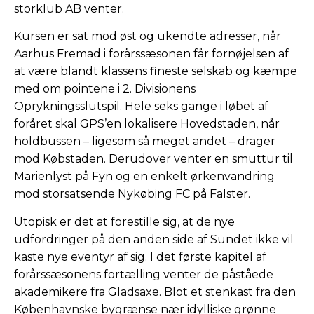
storklub AB venter.
Kursen er sat mod øst og ukendte adresser, når
Aarhus Fremad i forårssæsonen får fornøjelsen af
at være blandt klassens fineste selskab og kæmpe
med om pointene i 2. Divisionens
Oprykningsslutspil. Hele seks gange i løbet af
foråret skal GPS’en lokalisere Hovedstaden, når
holdbussen – ligesom så meget andet – drager
mod Købstaden. Derudover venter en smuttur til
Marienlyst på Fyn og en enkelt ørkenvandring
mod storsatsende Nykøbing FC på Falster.
Utopisk er det at forestille sig, at de nye
udfordringer på den anden side af Sundet ikke vil
kaste nye eventyr af sig. I det første kapitel af
forårssæsonens fortælling venter de påståede
akademikere fra Gladsaxe. Blot et stenkast fra den
Københavnske bygrænse nær idylliske grønne