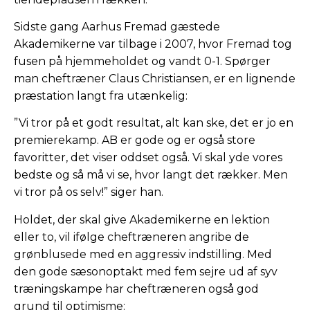
Sidste gang Aarhus Fremad gæstede
Akademikerne var tilbage i 2007, hvor Fremad tog
fusen på hjemmeholdet og vandt 0-1. Spørger
man cheftræner Claus Christiansen, er en lignende
præstation langt fra utænkelig:
”Vi tror på et godt resultat, alt kan ske, det er jo en
premierekamp. AB er gode og er også store
favoritter, det viser oddset også. Vi skal yde vores
bedste og så må vi se, hvor langt det rækker. Men
vi tror på os selv!” siger han.
Holdet, der skal give Akademikerne en lektion
eller to, vil ifølge cheftræneren angribe de
grønblusede med en aggressiv indstilling. Med
den gode sæsonoptakt med fem sejre ud af syv
træningskampe har cheftræneren også god
grund til optimisme: