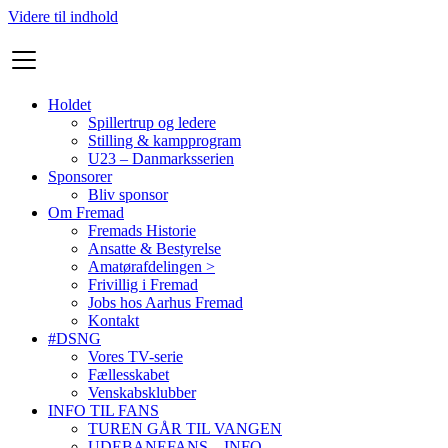
Videre til indhold
Holdet
Spillertrup og ledere
Stilling & kampprogram
U23 – Danmarksserien
Sponsorer
Bliv sponsor
Om Fremad
Fremads Historie
Ansatte & Bestyrelse
Amatørafdelingen >
Frivillig i Fremad
Jobs hos Aarhus Fremad
Kontakt
#DSNG
Vores TV-serie
Fællesskabet
Venskabsklubber
INFO TIL FANS
TUREN GÅR TIL VANGEN
UDEBANEFANS – INFO