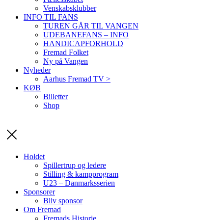
Venskabsklubber
INFO TIL FANS
TUREN GÅR TIL VANGEN
UDEBANEFANS – INFO
HANDICAPFORHOLD
Fremad Folket
Ny på Vangen
Nyheder
Aarhus Fremad TV >
KØB
Billetter
Shop
Holdet
Spillertrup og ledere
Stilling & kampprogram
U23 – Danmarksserien
Sponsorer
Bliv sponsor
Om Fremad
Fremads Historie