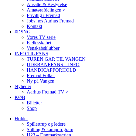
Ansatte & Bestyrelse
Amatørafdelingen >
Frivillig i Fremad
Jobs hos Aarhus Fremad
Kontakt
#DSNG
Vores TV-serie
Fællesskabet
Venskabsklubber
INFO TIL FANS
TUREN GÅR TIL VANGEN
UDEBANEFANS – INFO
HANDICAPFORHOLD
Fremad Folket
Ny på Vangen
Nyheder
Aarhus Fremad TV >
KØB
Billetter
Shop
Holdet
Spillertrup og ledere
Stilling & kampprogram
U23 – Danmarksserien