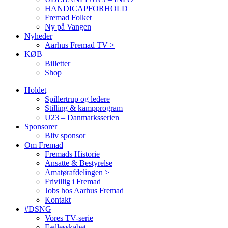
HANDICAPFORHOLD
Fremad Folket
Ny på Vangen
Nyheder
Aarhus Fremad TV >
KØB
Billetter
Shop
Holdet
Spillertrup og ledere
Stilling & kampprogram
U23 – Danmarksserien
Sponsorer
Bliv sponsor
Om Fremad
Fremads Historie
Ansatte & Bestyrelse
Amatørafdelingen >
Frivillig i Fremad
Jobs hos Aarhus Fremad
Kontakt
#DSNG
Vores TV-serie
Fællesskabet