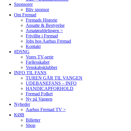
Sponsorer
Bliv sponsor
Om Fremad
Fremads Historie
Ansatte & Bestyrelse
Amatørafdelingen >
Frivillig i Fremad
Jobs hos Aarhus Fremad
Kontakt
#DSNG
Vores TV-serie
Fællesskabet
Venskabsklubber
INFO TIL FANS
TUREN GÅR TIL VANGEN
UDEBANEFANS – INFO
HANDICAPFORHOLD
Fremad Folket
Ny på Vangen
Nyheder
Aarhus Fremad TV >
KØB
Billetter
Shop