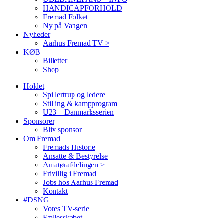
HANDICAPFORHOLD
Fremad Folket
Ny på Vangen
Nyheder
Aarhus Fremad TV >
KØB
Billetter
Shop
Holdet
Spillertrup og ledere
Stilling & kampprogram
U23 – Danmarksserien
Sponsorer
Bliv sponsor
Om Fremad
Fremads Historie
Ansatte & Bestyrelse
Amatørafdelingen >
Frivillig i Fremad
Jobs hos Aarhus Fremad
Kontakt
#DSNG
Vores TV-serie
Fællesskabet