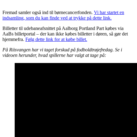
Fremad samler også ind til børnecancerfonden.
Vi har startet en
indsamling, som du kan finde ved at trykke på dette link.
Billetter til udebaneafsnittet på Aalborg Portland Part købes via
AaBs billetportal – der kan ikke købes billetter i døren, så gør det
hjemmefra.
Følg dette link for at købe billet.
På Riisvangen har vi taget forskud på fodboldtrøjefredag. Se i
videoen herunder, hvad spillerne har valgt at tage på: