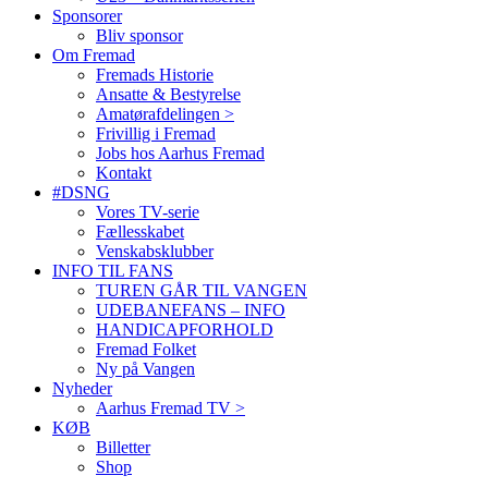
Sponsorer
Bliv sponsor
Om Fremad
Fremads Historie
Ansatte & Bestyrelse
Amatørafdelingen >
Frivillig i Fremad
Jobs hos Aarhus Fremad
Kontakt
#DSNG
Vores TV-serie
Fællesskabet
Venskabsklubber
INFO TIL FANS
TUREN GÅR TIL VANGEN
UDEBANEFANS – INFO
HANDICAPFORHOLD
Fremad Folket
Ny på Vangen
Nyheder
Aarhus Fremad TV >
KØB
Billetter
Shop