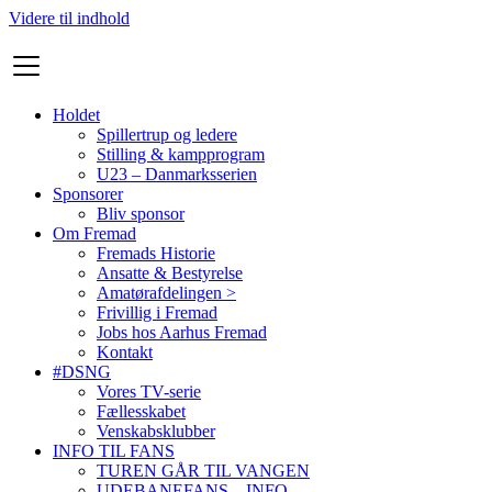
Videre til indhold
Holdet
Spillertrup og ledere
Stilling & kampprogram
U23 – Danmarksserien
Sponsorer
Bliv sponsor
Om Fremad
Fremads Historie
Ansatte & Bestyrelse
Amatørafdelingen >
Frivillig i Fremad
Jobs hos Aarhus Fremad
Kontakt
#DSNG
Vores TV-serie
Fællesskabet
Venskabsklubber
INFO TIL FANS
TUREN GÅR TIL VANGEN
UDEBANEFANS – INFO