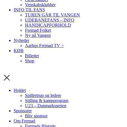
Venskabsklubber
INFO TIL FANS
TUREN GÅR TIL VANGEN
UDEBANEFANS – INFO
HANDICAPFORHOLD
Fremad Folket
Ny på Vangen
Nyheder
Aarhus Fremad TV >
KØB
Billetter
Shop
Holdet
Spillertrup og ledere
Stilling & kampprogram
U23 – Danmarksserien
Sponsorer
Bliv sponsor
Om Fremad
Fremads Historie