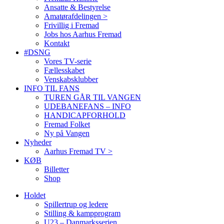
Ansatte & Bestyrelse
Amatørafdelingen >
Frivillig i Fremad
Jobs hos Aarhus Fremad
Kontakt
#DSNG
Vores TV-serie
Fællesskabet
Venskabsklubber
INFO TIL FANS
TUREN GÅR TIL VANGEN
UDEBANEFANS – INFO
HANDICAPFORHOLD
Fremad Folket
Ny på Vangen
Nyheder
Aarhus Fremad TV >
KØB
Billetter
Shop
Holdet
Spillertrup og ledere
Stilling & kampprogram
U23 – Danmarksserien