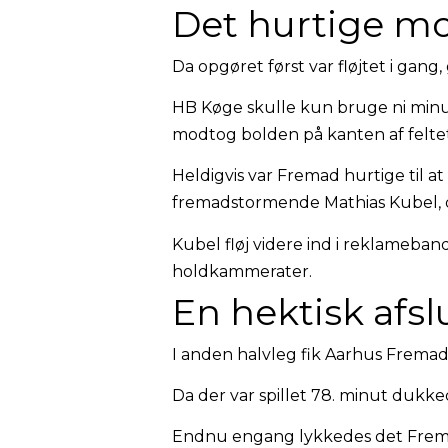
Det hurtige m
Da opgøret først var fløjtet i gang, g
HB Køge skulle kun bruge ni minut
modtog bolden på kanten af feltet,
Heldigvis var Fremad hurtige til at
fremadstormende Mathias Kubel, der
Kubel fløj videre ind i reklameba
holdkammerater.
En hektisk afs
I anden halvleg fik Aarhus Fremad
Da der var spillet 78. minut dukke
Endnu engang lykkedes det Fremad