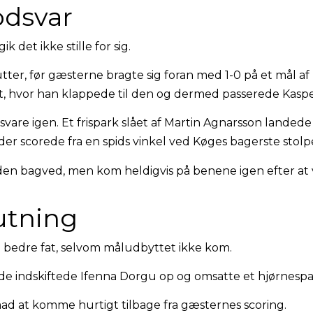
odsvar
ik det ikke stille for sig.
ter, før gæsterne bragte sig foran med 1-0 på et mål a
 hvor han klappede til den og dermed passerede Kasper K
 svare igen. Et frispark slået af Martin Agnarsson landed
 scorede fra en spids vinkel ved Køges bagerste stolpe t
nden bagved, men kom heldigvis på benene igen efter at 
lutning
 bedre fat, selvom måludbyttet ikke kom.
de indskiftede Ifenna Dorgu op og omsatte et hjørnespark
 at komme hurtigt tilbage fra gæsternes scoring.