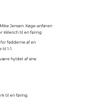
f Mike Jensen. Køge-anføren
iilerich til en føring
e for fødderne af en
il 1-1.
være hyldet af sine
 til en føring.