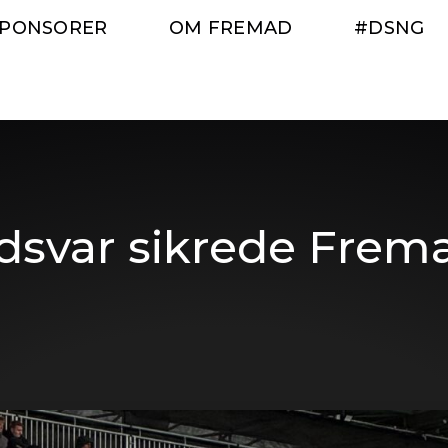
SPONSORER
OM FREMAD
#DSNG
svar sikrede Frema