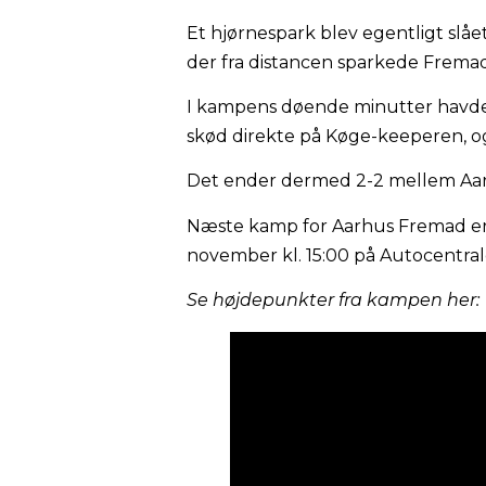
Et hjørnespark blev egentligt slåe
der fra distancen sparkede Fremad
I kampens døende minutter havde Ja
skød direkte på Køge-keeperen, og
Det ender dermed 2-2 mellem Aarh
Næste kamp for Aarhus Fremad er og
november kl. 15:00 på Autocentral
Se højdepunkter fra kampen her: