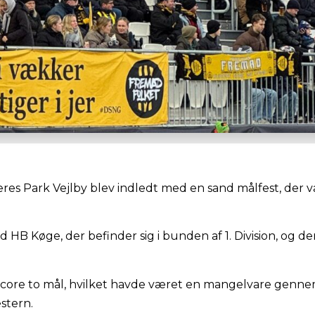
es Park Vejlby blev indledt med en sand målfest, der va
d HB Køge, der befinder sig i bunden af 1. Division, og de
score to mål, hvilket havde været en mangelvare genn
stern.