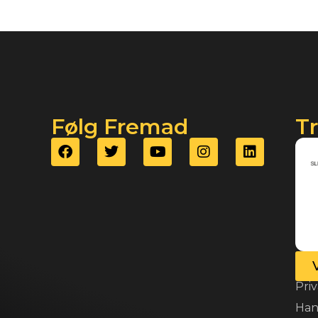
Følg Fremad
T
Priv
Han