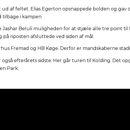
t ud af feltet. Elias Egerton opsnappede bolden og gav 
 tilbage i kampen.
shar Beluli muligheden for at stjæle alle tre point til 
 på riposten afsluttede ved siden af mål.
us Fremad og HB Køge. Derfor er mandskaberne stadig s
så efterårets sidste. Her går turen til Kolding. Det opg
en Park.