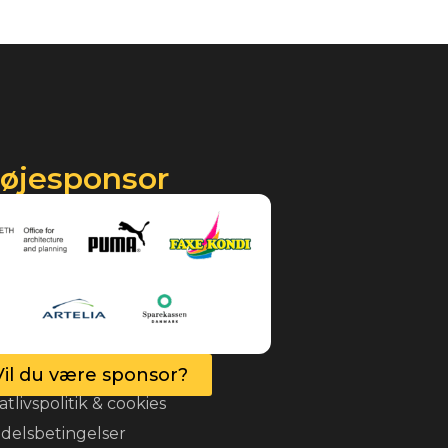
røjesponsor
Vil du være sponsor?
atlivspolitik & cookies
delsbetingelser