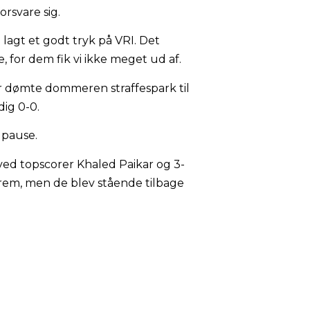
orsvare sig.
lagt et godt tryk på VRI. Det
, for dem fik vi ikke meget ud af.
der dømte dommeren straffespark til
ig 0-0.
 pause.
0 ved topscorer Khaled Paikar og 3-
frem, men de blev stående tilbage