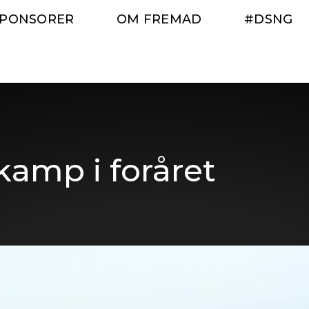
SPONSORER
OM FREMAD
#DSNG
 kamp i foråret