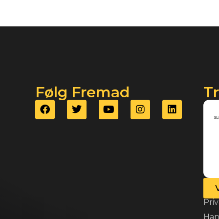
Følg Fremad
T
Priv
Han