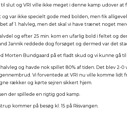
til slut og VRI ville ikke meget i denne kamp udover at f
g var ikke specielt gode med bolden, men fik alligevel 
bet af 1. halvleg, men det skal vi have trænet noget mere
lvdel og efter 25 min. kom en ufarlig bold i feltet og 
and Jannik reddede dog forsøget og dermed var det stad
ed Morten Bundgaard på et fladt skud og vi kunne gå til
 2. halvleg og havde nok spillet 80% af tiden. Det blev 2-
 gennembrud. Vi forventede at VRI nu ville komme lidt 
egne rækker og kørte sejren sikkert hjem.
sen der spillede en rigtig god kamp.
trup kommer på besøg kl. 15 på Riisvangen.