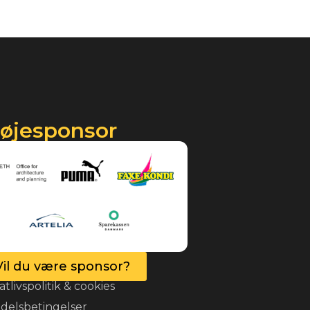
røjesponsor
Vil du være sponsor?
atlivspolitik & cookies
delsbetingelser