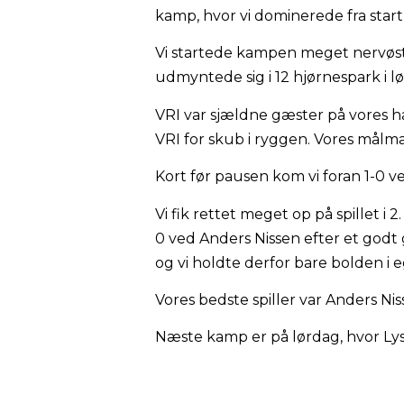
kamp, hvor vi dominerede fra start 
Vi startede kampen meget nervøst o
udmyntede sig i 12 hjørnespark i lø
VRI var sjældne gæster på vores ha
VRI for skub i ryggen. Vores målm
Kort før pausen kom vi foran 1-0 v
Vi fik rettet meget op på spillet i
0 ved Anders Nissen efter et godt
og vi holdte derfor bare bolden i 
Vores bedste spiller var Anders Nis
Næste kamp er på lørdag, hvor Lys