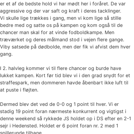
er et af de bedste hold vi har mødt her i foråret. De var
aggressive og der var saft og kraft i deres tacklinger.
Vi skulle lige trækkes i gang, men vi kom lige så stille
bedre med og satte os på kampen og kom også til de
chancer man skal for at vinde fodboldkampe. Men
træværket og deres målmand stod i vejen flere gange.
Viby satsede på dødbolde, men der fik vi afvist dem hver
gang.
I 2. halvleg kommer vi til flere chancer og burde have
lukket kampen. Kort før tid blev vi i den grad snydt for et
straffespark, men dommeren havde åbenbart ikke luft til
at puste i fløjten.
Dermed blev det ved de 0-0 og 1 point til hver. Vi er
stadig 19 point foran nærmeste konkurrent og vigtigst i
denne weekend så rykkede JS holdet op i DS efter en 2-1
sejr i Hedensted. Holdet er 6 point foran nr. 2 med 1
spillerunde tilbage.