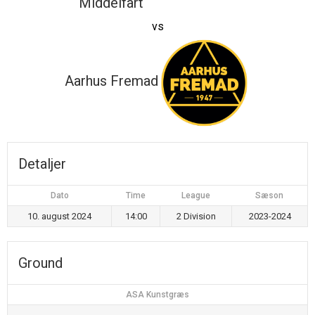
Middelfart
vs
Aarhus Fremad
Detaljer
Dato
Time
League
Sæson
10. august 2024
14:00
2 Division
2023-2024
Ground
ASA Kunstgræs