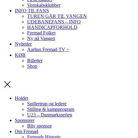
Venskabsklubber
INFO TIL FANS
TUREN GÅR TIL VANGEN
UDEBANEFANS – INFO
HANDICAPFORHOLD
Fremad Folket
Ny på Vangen
Nyheder
Aarhus Fremad TV >
KØB
Billetter
Shop
Holdet
Spillertrup og ledere
Stilling & kampprogram
U23 – Danmarksserien
Sponsorer
Bliv sponsor
Om Fremad
Fremads Historie