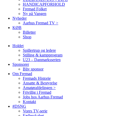
HANDICAPFORHOLD
Fremad Folket
Ny på Vangen
Nyheder
Aarhus Fremad TV >
KØB
Billetter
Shop
Holdet
Spillertrup og ledere
Stilling & kampprogram
U23 – Danmarksserien
Sponsorer
Bliv sponsor
Om Fremad
Fremads Historie
Ansatte & Bestyrelse
Amatørafdelingen >
Frivillig i Fremad
Jobs hos Aarhus Fremad
Kontakt
#DSNG
Vores TV-serie
Fællesskabet