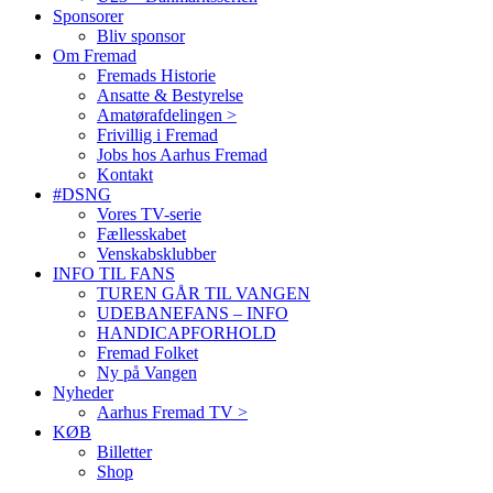
Sponsorer
Bliv sponsor
Om Fremad
Fremads Historie
Ansatte & Bestyrelse
Amatørafdelingen >
Frivillig i Fremad
Jobs hos Aarhus Fremad
Kontakt
#DSNG
Vores TV-serie
Fællesskabet
Venskabsklubber
INFO TIL FANS
TUREN GÅR TIL VANGEN
UDEBANEFANS – INFO
HANDICAPFORHOLD
Fremad Folket
Ny på Vangen
Nyheder
Aarhus Fremad TV >
KØB
Billetter
Shop