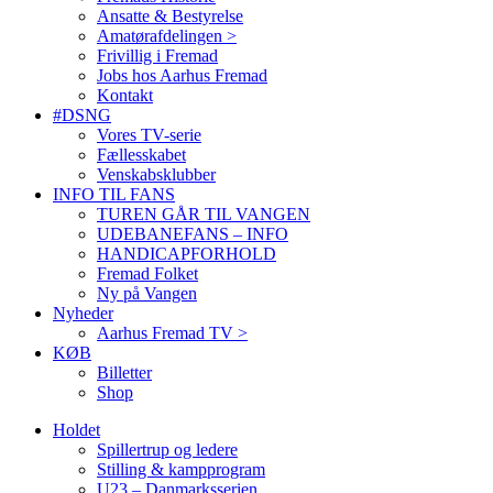
Ansatte & Bestyrelse
Amatørafdelingen >
Frivillig i Fremad
Jobs hos Aarhus Fremad
Kontakt
#DSNG
Vores TV-serie
Fællesskabet
Venskabsklubber
INFO TIL FANS
TUREN GÅR TIL VANGEN
UDEBANEFANS – INFO
HANDICAPFORHOLD
Fremad Folket
Ny på Vangen
Nyheder
Aarhus Fremad TV >
KØB
Billetter
Shop
Holdet
Spillertrup og ledere
Stilling & kampprogram
U23 – Danmarksserien