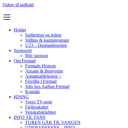
Videre til indhold
Holdet
Spillertrup og ledere
Stilling & kampprogram
U23 – Danmarksserien
Sponsorer
Bliv sponsor
Om Fremad
Fremads Historie
Ansatte & Bestyrelse
Amatørafdelingen >
Frivillig i Fremad
Jobs hos Aarhus Fremad
Kontakt
#DSNG
Vores TV-serie
Fællesskabet
Venskabsklubber
INFO TIL FANS
TUREN GÅR TIL VANGEN
UDEBANEFANS – INFO