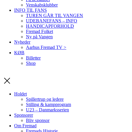
Venskabsklubber
INFO TIL FANS
TUREN GÅR TIL VANGEN
UDEBANEFANS – INFO
HANDICAPFORHOLD
Fremad Folket
Ny på Vangen
Nyheder
Aarhus Fremad TV >
KØB
Billetter
Shop
Holdet
Spillertrup og ledere
Stilling & kampprogram
U23 – Danmarksserien
Sponsorer
Bliv sponsor
Om Fremad
Fremads Historie