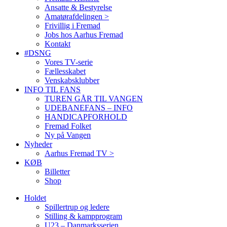
Ansatte & Bestyrelse
Amatørafdelingen >
Frivillig i Fremad
Jobs hos Aarhus Fremad
Kontakt
#DSNG
Vores TV-serie
Fællesskabet
Venskabsklubber
INFO TIL FANS
TUREN GÅR TIL VANGEN
UDEBANEFANS – INFO
HANDICAPFORHOLD
Fremad Folket
Ny på Vangen
Nyheder
Aarhus Fremad TV >
KØB
Billetter
Shop
Holdet
Spillertrup og ledere
Stilling & kampprogram
U23 – Danmarksserien