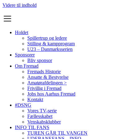
Videre til indhold
Holdet
Spillertrup og ledere
Stilling & kampprogram
U23 – Danmarksserien
Sponsorer
Bliv sponsor
Om Fremad
Fremads Historie
Ansatte & Bestyrelse
Amatørafdelingen >
Frivillig i Fremad
Jobs hos Aarhus Fremad
Kontakt
#DSNG
Vores TV-serie
Fællesskabet
Venskabsklubber
INFO TIL FANS
TUREN GÅR TIL VANGEN
UDEBANEFANS – INFO