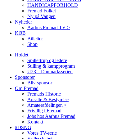
HANDICAPFORHOLD
Fremad Folket
Ny på Vangen
Nyheder
Aarhus Fremad TV >
KØB
Billetter
Shop
Holdet
Spillertrup og ledere
Stilling & kampprogram
U23 – Danmarksserien
Sponsorer
Bliv sponsor
Om Fremad
Fremads Historie
Ansatte & Bestyrelse
Amatørafdelingen >
Frivillig i Fremad
Jobs hos Aarhus Fremad
Kontakt
#DSNG
Vores TV-serie
Fællesskabet