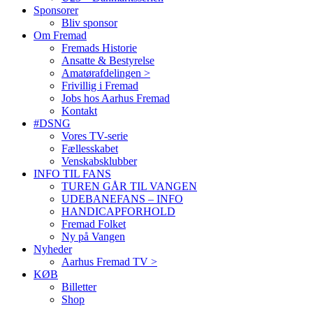
Sponsorer
Bliv sponsor
Om Fremad
Fremads Historie
Ansatte & Bestyrelse
Amatørafdelingen >
Frivillig i Fremad
Jobs hos Aarhus Fremad
Kontakt
#DSNG
Vores TV-serie
Fællesskabet
Venskabsklubber
INFO TIL FANS
TUREN GÅR TIL VANGEN
UDEBANEFANS – INFO
HANDICAPFORHOLD
Fremad Folket
Ny på Vangen
Nyheder
Aarhus Fremad TV >
KØB
Billetter
Shop