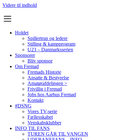
Videre til indhold
Holdet
Spillertrup og ledere
Stilling & kampprogram
U23 – Danmarksserien
Sponsorer
Bliv sponsor
Om Fremad
Fremads Historie
Ansatte & Bestyrelse
Amatørafdelingen >
Frivillig i Fremad
Jobs hos Aarhus Fremad
Kontakt
#DSNG
Vores TV-serie
Fællesskabet
Venskabsklubber
INFO TIL FANS
TUREN GÅR TIL VANGEN
UDEBANEFANS – INFO