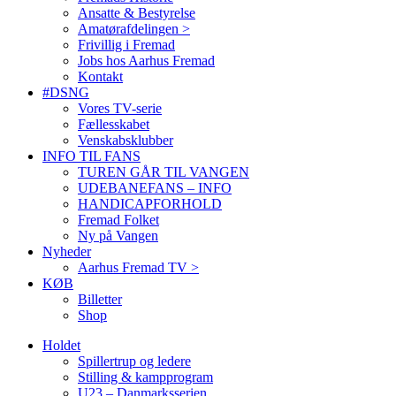
Ansatte & Bestyrelse
Amatørafdelingen >
Frivillig i Fremad
Jobs hos Aarhus Fremad
Kontakt
#DSNG
Vores TV-serie
Fællesskabet
Venskabsklubber
INFO TIL FANS
TUREN GÅR TIL VANGEN
UDEBANEFANS – INFO
HANDICAPFORHOLD
Fremad Folket
Ny på Vangen
Nyheder
Aarhus Fremad TV >
KØB
Billetter
Shop
Holdet
Spillertrup og ledere
Stilling & kampprogram
U23 – Danmarksserien