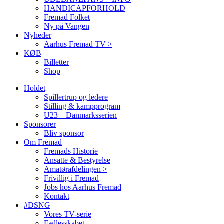
HANDICAPFORHOLD
Fremad Folket
Ny på Vangen
Nyheder
Aarhus Fremad TV >
KØB
Billetter
Shop
Holdet
Spillertrup og ledere
Stilling & kampprogram
U23 – Danmarksserien
Sponsorer
Bliv sponsor
Om Fremad
Fremads Historie
Ansatte & Bestyrelse
Amatørafdelingen >
Frivillig i Fremad
Jobs hos Aarhus Fremad
Kontakt
#DSNG
Vores TV-serie
Fællesskabet