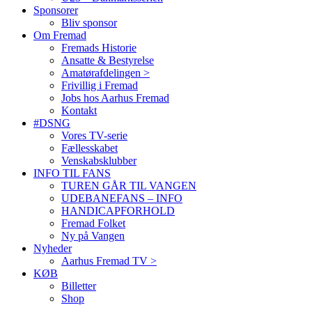
Sponsorer
Bliv sponsor
Om Fremad
Fremads Historie
Ansatte & Bestyrelse
Amatørafdelingen >
Frivillig i Fremad
Jobs hos Aarhus Fremad
Kontakt
#DSNG
Vores TV-serie
Fællesskabet
Venskabsklubber
INFO TIL FANS
TUREN GÅR TIL VANGEN
UDEBANEFANS – INFO
HANDICAPFORHOLD
Fremad Folket
Ny på Vangen
Nyheder
Aarhus Fremad TV >
KØB
Billetter
Shop