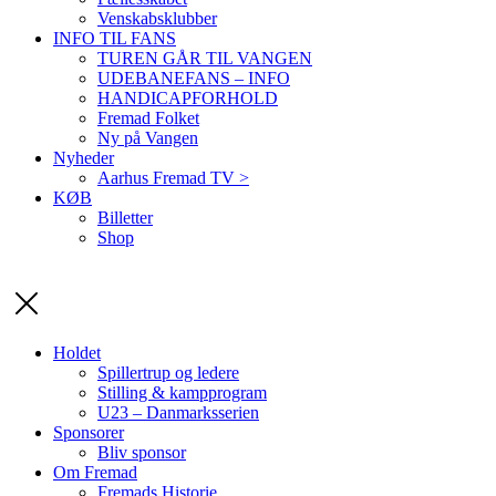
Venskabsklubber
INFO TIL FANS
TUREN GÅR TIL VANGEN
UDEBANEFANS – INFO
HANDICAPFORHOLD
Fremad Folket
Ny på Vangen
Nyheder
Aarhus Fremad TV >
KØB
Billetter
Shop
Holdet
Spillertrup og ledere
Stilling & kampprogram
U23 – Danmarksserien
Sponsorer
Bliv sponsor
Om Fremad
Fremads Historie