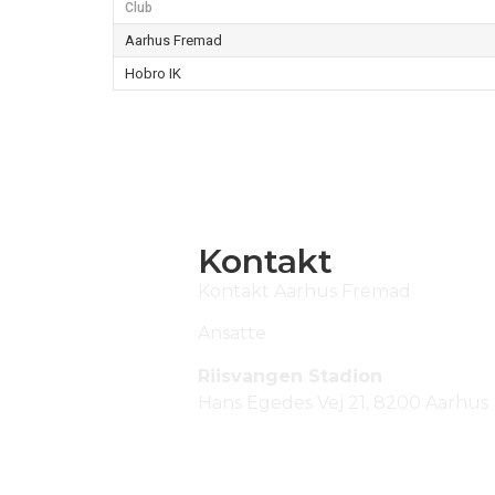
Club
Aarhus Fremad
Hobro IK
Kontakt
Kontakt Aarhus Fremad
Ansatte
Riisvangen Stadion
Hans Egedes Vej 21, 8200 Aarhus