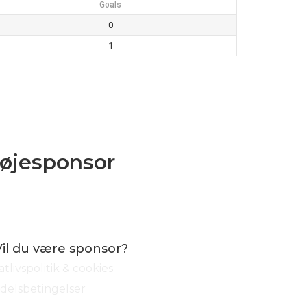
Goals
0
1
røjesponsor
Vil du være sponsor?
atlivspolitik & cookies
delsbetingelser