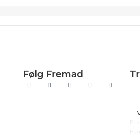
Følg Fremad
T
Priv
Han