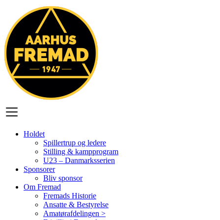
Videre
til
indhold
Holdet
Spillertrup og ledere
Stilling & kampprogram
U23 – Danmarksserien
Sponsorer
Bliv sponsor
Om Fremad
Fremads Historie
Ansatte & Bestyrelse
Amatørafdelingen >