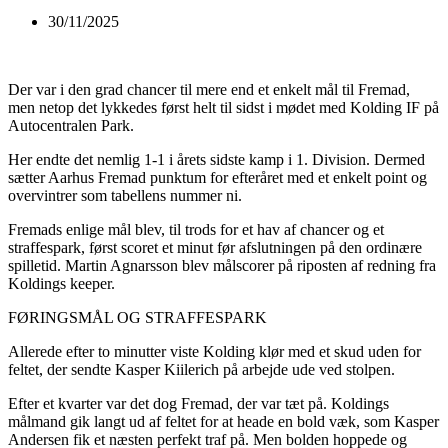
30/11/2025
Der var i den grad chancer til mere end et enkelt mål til Fremad,
men netop det lykkedes først helt til sidst i mødet med Kolding IF på
Autocentralen Park.
Her endte det nemlig 1-1 i årets sidste kamp i 1. Division. Dermed
sætter Aarhus Fremad punktum for efteråret med et enkelt point og
overvintrer som tabellens nummer ni.
Fremads enlige mål blev, til trods for et hav af chancer og et
straffespark, først scoret et minut før afslutningen på den ordinære
spilletid. Martin Agnarsson blev målscorer på riposten af redning fra
Koldings keeper.
FØRINGSMÅL OG STRAFFESPARK
Allerede efter to minutter viste Kolding klør med et skud uden for
feltet, der sendte Kasper Kiilerich på arbejde ude ved stolpen.
Efter et kvarter var det dog Fremad, der var tæt på. Koldings
målmand gik langt ud af feltet for at heade en bold væk, som Kasper
Andersen fik et næsten perfekt traf på. Men bolden hoppede og