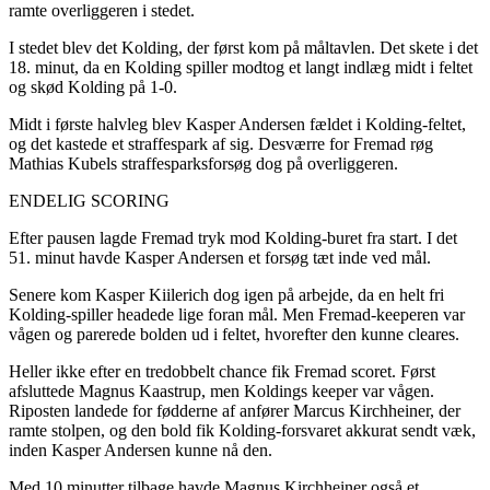
ramte overliggeren i stedet.
I stedet blev det Kolding, der først kom på måltavlen. Det skete i det
18. minut, da en Kolding spiller modtog et langt indlæg midt i feltet
og skød Kolding på 1-0.
Midt i første halvleg blev Kasper Andersen fældet i Kolding-feltet,
og det kastede et straffespark af sig. Desværre for Fremad røg
Mathias Kubels straffesparksforsøg dog på overliggeren.
ENDELIG SCORING
Efter pausen lagde Fremad tryk mod Kolding-buret fra start. I det
51. minut havde Kasper Andersen et forsøg tæt inde ved mål.
Senere kom Kasper Kiilerich dog igen på arbejde, da en helt fri
Kolding-spiller headede lige foran mål. Men Fremad-keeperen var
vågen og parerede bolden ud i feltet, hvorefter den kunne cleares.
Heller ikke efter en tredobbelt chance fik Fremad scoret. Først
afsluttede Magnus Kaastrup, men Koldings keeper var vågen.
Riposten landede for fødderne af anfører Marcus Kirchheiner, der
ramte stolpen, og den bold fik Kolding-forsvaret akkurat sendt væk,
inden Kasper Andersen kunne nå den.
Med 10 minutter tilbage havde Magnus Kirchheiner også et