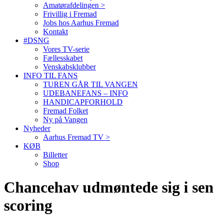
Amatørafdelingen >
Frivillig i Fremad
Jobs hos Aarhus Fremad
Kontakt
#DSNG
Vores TV-serie
Fællesskabet
Venskabsklubber
INFO TIL FANS
TUREN GÅR TIL VANGEN
UDEBANEFANS – INFO
HANDICAPFORHOLD
Fremad Folket
Ny på Vangen
Nyheder
Aarhus Fremad TV >
KØB
Billetter
Shop
Chancehav udmøntede sig i sen
scoring