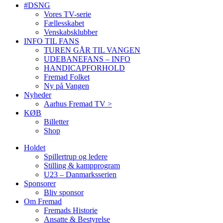
#DSNG
Vores TV-serie
Fællesskabet
Venskabsklubber
INFO TIL FANS
TUREN GÅR TIL VANGEN
UDEBANEFANS – INFO
HANDICAPFORHOLD
Fremad Folket
Ny på Vangen
Nyheder
Aarhus Fremad TV >
KØB
Billetter
Shop
Holdet
Spillertrup og ledere
Stilling & kampprogram
U23 – Danmarksserien
Sponsorer
Bliv sponsor
Om Fremad
Fremads Historie
Ansatte & Bestyrelse