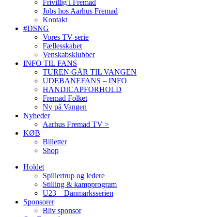
Frivillig i Fremad
Jobs hos Aarhus Fremad
Kontakt
#DSNG
Vores TV-serie
Fællesskabet
Venskabsklubber
INFO TIL FANS
TUREN GÅR TIL VANGEN
UDEBANEFANS – INFO
HANDICAPFORHOLD
Fremad Folket
Ny på Vangen
Nyheder
Aarhus Fremad TV >
KØB
Billetter
Shop
Holdet
Spillertrup og ledere
Stilling & kampprogram
U23 – Danmarksserien
Sponsorer
Bliv sponsor