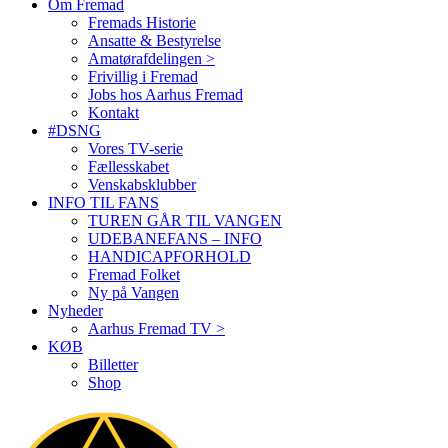
Om Fremad
Fremads Historie
Ansatte & Bestyrelse
Amatørafdelingen >
Frivillig i Fremad
Jobs hos Aarhus Fremad
Kontakt
#DSNG
Vores TV-serie
Fællesskabet
Venskabsklubber
INFO TIL FANS
TUREN GÅR TIL VANGEN
UDEBANEFANS – INFO
HANDICAPFORHOLD
Fremad Folket
Ny på Vangen
Nyheder
Aarhus Fremad TV >
KØB
Billetter
Shop