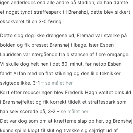
igen anderledes end alle andre på stadion, da han dømte
et noget tyndt straffespark til Brønshøj, dette blev sikkert
eksekveret til en 3-0 føring.
Dette slog dog ikke drengene ud, Fremad var stærke på
bolden og fik presset Brønshøj tilbage. Især Esben
Lauridsen var nærgående fra distancen af flere omgange.
Vi skulle dog helt hen i det 80. minut, før netop Esben
fandt Arfan med en flot stikning og den lille teknikker
svigtede ikke. 3-1 –
se målet her
Kort efter reduceringen blev Frederik Høgh væltet omkuld
i Brønshøjfeltet og fik korrekt tildelt et straffespark som
han selv scorede på, 3-2 –
se målet her
Det var dog som om at kræfterne slap op her, og Brønshøj
kunne spille klogt til slut og trække sig sejrrigt ud af