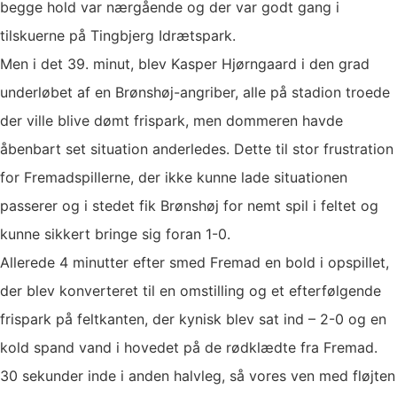
begge hold var nærgående og der var godt gang i
tilskuerne på Tingbjerg Idrætspark.
Men i det 39. minut, blev Kasper Hjørngaard i den grad
underløbet af en Brønshøj-angriber, alle på stadion troede
der ville blive dømt frispark, men dommeren havde
åbenbart set situation anderledes. Dette til stor frustration
for Fremadspillerne, der ikke kunne lade situationen
passerer og i stedet fik Brønshøj for nemt spil i feltet og
kunne sikkert bringe sig foran 1-0.
Allerede 4 minutter efter smed Fremad en bold i opspillet,
der blev konverteret til en omstilling og et efterfølgende
frispark på feltkanten, der kynisk blev sat ind – 2-0 og en
kold spand vand i hovedet på de rødklædte fra Fremad.
30 sekunder inde i anden halvleg, så vores ven med fløjten