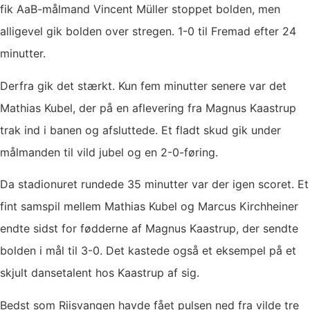
fik AaB-målmand Vincent Müller stoppet bolden, men
alligevel gik bolden over stregen. 1-0 til Fremad efter 24
minutter.
Derfra gik det stærkt. Kun fem minutter senere var det
Mathias Kubel, der på en aflevering fra Magnus Kaastrup
trak ind i banen og afsluttede. Et fladt skud gik under
målmanden til vild jubel og en 2-0-føring.
Da stadionuret rundede 35 minutter var der igen scoret. Et
fint samspil mellem Mathias Kubel og Marcus Kirchheiner
endte sidst for fødderne af Magnus Kaastrup, der sendte
bolden i mål til 3-0. Det kastede også et eksempel på et
skjult dansetalent hos Kaastrup af sig.
Bedst som Riisvangen havde fået pulsen ned fra vilde tre