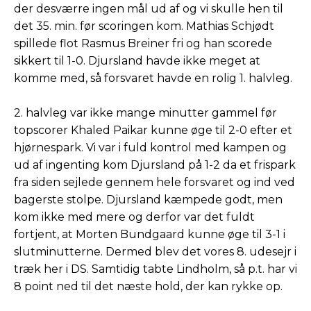
der desværre ingen mål ud af og vi skulle hen til
det 35. min. før scoringen kom. Mathias Schjødt
spillede flot Rasmus Breiner fri og han scorede
sikkert til 1-0. Djursland havde ikke meget at
komme med, så forsvaret havde en rolig 1. halvleg.
2. halvleg var ikke mange minutter gammel før
topscorer Khaled Paikar kunne øge til 2-0 efter et
hjørnespark. Vi var i fuld kontrol med kampen og
ud af ingenting kom Djursland på 1-2 da et frispark
fra siden sejlede gennem hele forsvaret og ind ved
bagerste stolpe. Djursland kæmpede godt, men
kom ikke med mere og derfor var det fuldt
fortjent, at Morten Bundgaard kunne øge til 3-1 i
slutminutterne. Dermed blev det vores 8. udesejr i
træk her i DS. Samtidig tabte Lindholm, så p.t. har vi
8 point ned til det næste hold, der kan rykke op.