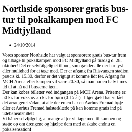
Northside sponsorer gratis bus-
tur til pokalkampen mod FC
Midtjylland
24/10/2014
Vores sponsor Northside har valgt at sponsorere gratis bus-tur frem
og tilbage til pokalkampen mod FC Midtjylland på tirsdag d. 28.
oktober! Det er selvfølgelig et tilbud, som gælder alle der har lyst
eller mulighed for at tage med. Der er afgang fra Riisvangen stadion
præcis kl. 15.30, derfor er det vigtigt at komme lidt før. Afgang fra
MCH Arena efter kampen vil være 20.30, så man har en halv times
tid til at nå ud i busserne igen.
Der kan købes billetter ved indgangen på MCH Arena. Prise
rne er:
50 kr. for voksne. 25 kr. for børn (0-15 år). Tilgengæld har vi fået
det arrangeret sådan, at alle der enten har en Aarhus Fremad trøje
eller et Aarhus Fremad halstørklæde på kan komme gratis ind på
udebaneafsnittet!
Vi håber selvfølgelig, at mange af jer vil tage med til kampen og
støtte op om drengene og hjælpe dem med at skabe endnu en
pokalsensation!