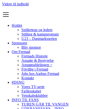
Videre til indhold
Holdet
Spillertrup og ledere
Stilling & kampprogram
U23 – Danmarksserien
Sponsorer
Bliv sponsor
Om Fremad
Fremads Historie
Ansatte & Bestyrelse
Amatørafdelingen >
Frivillig i Fremad
Jobs hos Aarhus Fremad
Kontakt
#DSNG
Vores TV-serie
Fællesskabet
Venskabsklubber
INFO TIL FANS
TUREN GÅR TIL VANGEN
UDEBANEFANS – INFO