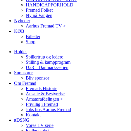
HANDICAPFORHOLD
Fremad Folket
Ny på Vangen
Nyheder
Aarhus Fremad TV >
KØB
Billetter
Shop
Holdet
Spillertrup og ledere
Stilling & kampprogram
U23 – Danmarksserien
Sponsorer
Bliv sponsor
Om Fremad
Fremads Historie
Ansatte & Bestyrelse
Amatørafdelingen >
Frivillig i Fremad
Jobs hos Aarhus Fremad
Kontakt
#DSNG
Vores TV-serie
Fællesskabet