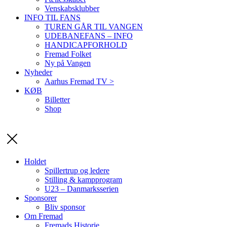
Venskabsklubber
INFO TIL FANS
TUREN GÅR TIL VANGEN
UDEBANEFANS – INFO
HANDICAPFORHOLD
Fremad Folket
Ny på Vangen
Nyheder
Aarhus Fremad TV >
KØB
Billetter
Shop
Holdet
Spillertrup og ledere
Stilling & kampprogram
U23 – Danmarksserien
Sponsorer
Bliv sponsor
Om Fremad
Fremads Historie