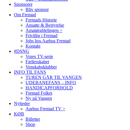
Sponsorer
Bliv sponsor
Om Fremad
Fremads Historie
Ansatte & Bestyrelse
Amatørafdelingen >
Frivillig i Fremad
Jobs hos Aarhus Fremad
Kontakt
#DSNG
Vores TV-serie
Fællesskabet
Venskabsklubber
INFO TIL FANS
TUREN GÅR TIL VANGEN
UDEBANEFANS – INFO
HANDICAPFORHOLD
Fremad Folket
Ny på Vangen
Nyheder
Aarhus Fremad TV >
KØB
Billetter
Shop