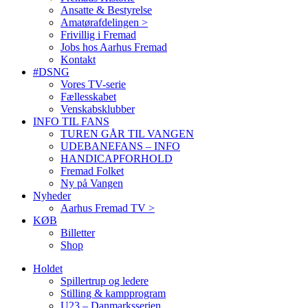
Ansatte & Bestyrelse
Amatørafdelingen >
Frivillig i Fremad
Jobs hos Aarhus Fremad
Kontakt
#DSNG
Vores TV-serie
Fællesskabet
Venskabsklubber
INFO TIL FANS
TUREN GÅR TIL VANGEN
UDEBANEFANS – INFO
HANDICAPFORHOLD
Fremad Folket
Ny på Vangen
Nyheder
Aarhus Fremad TV >
KØB
Billetter
Shop
Holdet
Spillertrup og ledere
Stilling & kampprogram
U23 – Danmarksserien