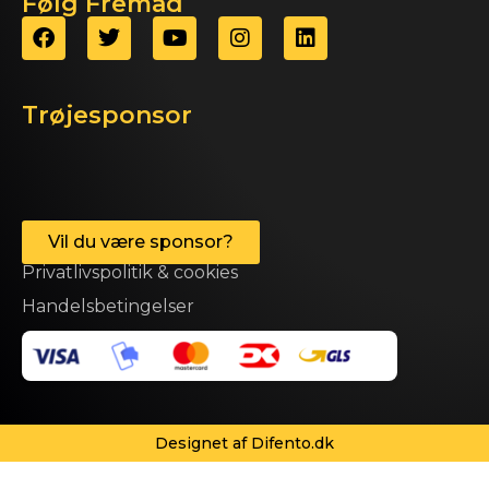
Følg Fremad
Trøjesponsor
Vil du være sponsor?
Privatlivspolitik & cookies
Handelsbetingelser
Designet af Difento.dk