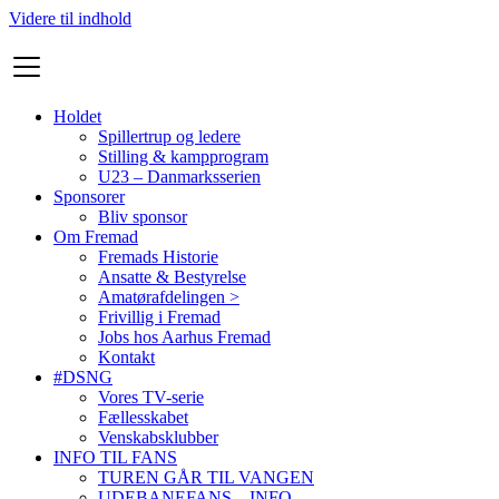
Videre til indhold
Holdet
Spillertrup og ledere
Stilling & kampprogram
U23 – Danmarksserien
Sponsorer
Bliv sponsor
Om Fremad
Fremads Historie
Ansatte & Bestyrelse
Amatørafdelingen >
Frivillig i Fremad
Jobs hos Aarhus Fremad
Kontakt
#DSNG
Vores TV-serie
Fællesskabet
Venskabsklubber
INFO TIL FANS
TUREN GÅR TIL VANGEN
UDEBANEFANS – INFO