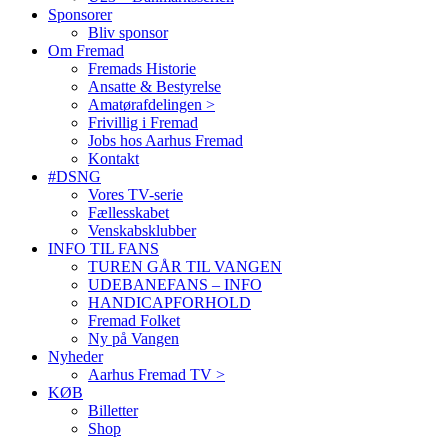
Sponsorer
Bliv sponsor
Om Fremad
Fremads Historie
Ansatte & Bestyrelse
Amatørafdelingen >
Frivillig i Fremad
Jobs hos Aarhus Fremad
Kontakt
#DSNG
Vores TV-serie
Fællesskabet
Venskabsklubber
INFO TIL FANS
TUREN GÅR TIL VANGEN
UDEBANEFANS – INFO
HANDICAPFORHOLD
Fremad Folket
Ny på Vangen
Nyheder
Aarhus Fremad TV >
KØB
Billetter
Shop