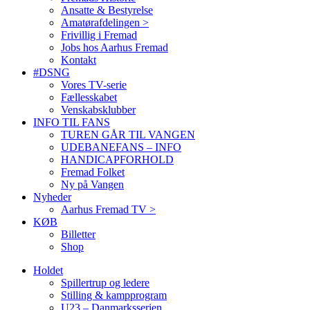
Ansatte & Bestyrelse
Amatørafdelingen >
Frivillig i Fremad
Jobs hos Aarhus Fremad
Kontakt
#DSNG
Vores TV-serie
Fællesskabet
Venskabsklubber
INFO TIL FANS
TUREN GÅR TIL VANGEN
UDEBANEFANS – INFO
HANDICAPFORHOLD
Fremad Folket
Ny på Vangen
Nyheder
Aarhus Fremad TV >
KØB
Billetter
Shop
Holdet
Spillertrup og ledere
Stilling & kampprogram
U23 – Danmarksserien