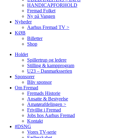
HANDICAPFORHOLD
Fremad Folket
Ny på Vangen
Nyheder
Aarhus Fremad TV >
KØB
Billetter
Shop
Holdet
Spillertrup og ledere
Stilling & kampprogram
U23 – Danmarksserien
Sponsorer
Bliv sponsor
Om Fremad
Fremads Historie
Ansatte & Bestyrelse
Amatørafdelingen >
Frivillig i Fremad
Jobs hos Aarhus Fremad
Kontakt
#DSNG
Vores TV-serie
Fællesskabet