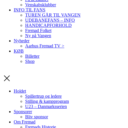
Venskabsklubber
INFO TIL FANS
TUREN GÅR TIL VANGEN
UDEBANEFANS – INFO
HANDICAPFORHOLD
Fremad Folket
Ny på Vangen
Nyheder
Aarhus Fremad TV >
KØB
Billetter
Shop
Holdet
Spillertrup og ledere
Stilling & kampprogram
U23 – Danmarksserien
Sponsorer
Bliv sponsor
Om Fremad
Fremads Historie