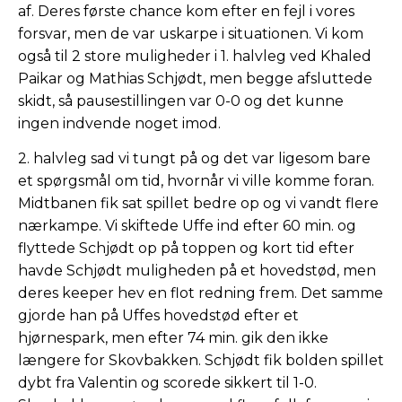
af. Deres første chance kom efter en fejl i vores
forsvar, men de var uskarpe i situationen. Vi kom
også til 2 store muligheder i 1. halvleg ved Khaled
Paikar og Mathias Schjødt, men begge afsluttede
skidt, så pausestillingen var 0-0 og det kunne
ingen indvende noget imod.
2. halvleg sad vi tungt på og det var ligesom bare
et spørgsmål om tid, hvornår vi ville komme foran.
Midtbanen fik sat spillet bedre op og vi vandt flere
nærkampe. Vi skiftede Uffe ind efter 60 min. og
flyttede Schjødt op på toppen og kort tid efter
havde Schjødt muligheden på et hovedstød, men
deres keeper hev en flot redning frem. Det samme
gjorde han på Uffes hovedstød efter et
hjørnespark, men efter 74 min. gik den ikke
længere for Skovbakken. Schjødt fik bolden spillet
dybt fra Valentin og scorede sikkert til 1-0.