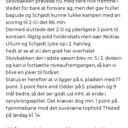
Skovbakken prøvede nu med flere folk fremme i
stedet for bare at forsvare sig, men det gav huller
bagude og Schjødt kunne lukke kampen med sin
scoring til 2-0 i det 86. min.
Dermed sluttede det 2-0 og yderligere 3 point til
kontoen. Rigtig solid holdindsats men især Nicklas
Ullum og Schjødt lyste op i 2. halvleg.
Fedt at se at vi i den grad har overhalet
Skovbakken der i sidste sæson blev nr. 5 i 2. division
og kan vi fortsætte niveaufremgangen, så kan vi
blive en joker til foråret.
Status er herefter at vi ligger på 4. pladsen med 17
point. 3 point flere end Odder på 5. pladsen og 9
mål bedre, så det ser godt ud mht. at ende i
oprykningsspillet. Det kræver dog min. 1 point på
hjemmebane mod det suveræne tophold Thisted
på lørdag kl. 14.