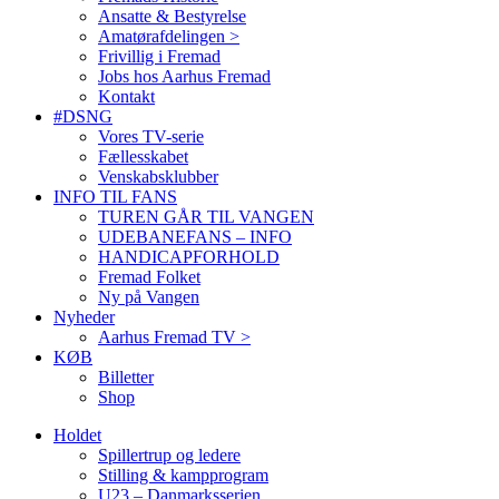
Ansatte & Bestyrelse
Amatørafdelingen >
Frivillig i Fremad
Jobs hos Aarhus Fremad
Kontakt
#DSNG
Vores TV-serie
Fællesskabet
Venskabsklubber
INFO TIL FANS
TUREN GÅR TIL VANGEN
UDEBANEFANS – INFO
HANDICAPFORHOLD
Fremad Folket
Ny på Vangen
Nyheder
Aarhus Fremad TV >
KØB
Billetter
Shop
Holdet
Spillertrup og ledere
Stilling & kampprogram
U23 – Danmarksserien