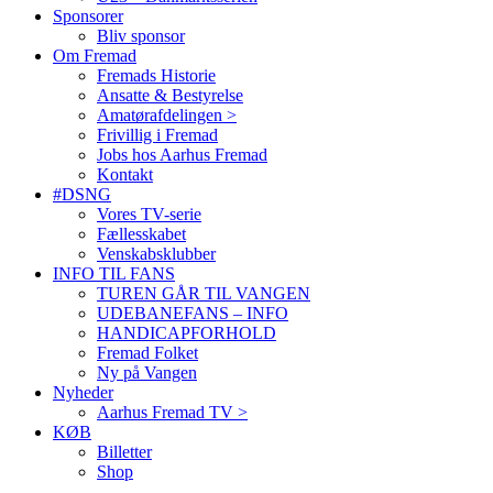
Sponsorer
Bliv sponsor
Om Fremad
Fremads Historie
Ansatte & Bestyrelse
Amatørafdelingen >
Frivillig i Fremad
Jobs hos Aarhus Fremad
Kontakt
#DSNG
Vores TV-serie
Fællesskabet
Venskabsklubber
INFO TIL FANS
TUREN GÅR TIL VANGEN
UDEBANEFANS – INFO
HANDICAPFORHOLD
Fremad Folket
Ny på Vangen
Nyheder
Aarhus Fremad TV >
KØB
Billetter
Shop