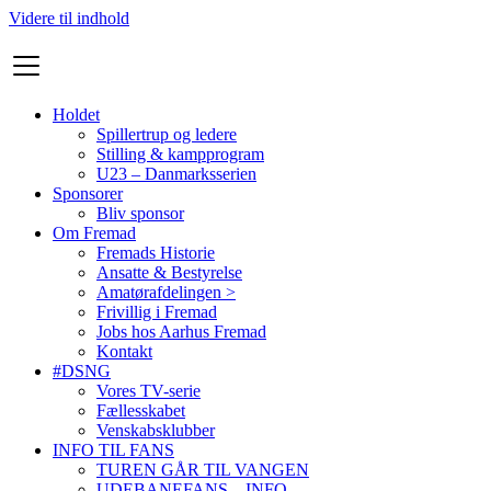
Videre til indhold
Holdet
Spillertrup og ledere
Stilling & kampprogram
U23 – Danmarksserien
Sponsorer
Bliv sponsor
Om Fremad
Fremads Historie
Ansatte & Bestyrelse
Amatørafdelingen >
Frivillig i Fremad
Jobs hos Aarhus Fremad
Kontakt
#DSNG
Vores TV-serie
Fællesskabet
Venskabsklubber
INFO TIL FANS
TUREN GÅR TIL VANGEN
UDEBANEFANS – INFO