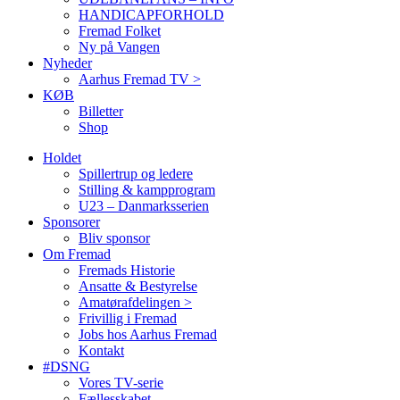
HANDICAPFORHOLD
Fremad Folket
Ny på Vangen
Nyheder
Aarhus Fremad TV >
KØB
Billetter
Shop
Holdet
Spillertrup og ledere
Stilling & kampprogram
U23 – Danmarksserien
Sponsorer
Bliv sponsor
Om Fremad
Fremads Historie
Ansatte & Bestyrelse
Amatørafdelingen >
Frivillig i Fremad
Jobs hos Aarhus Fremad
Kontakt
#DSNG
Vores TV-serie
Fællesskabet