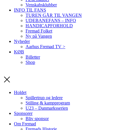
Venskabsklubber
INFO TIL FANS
TUREN GÅR TIL VANGEN
UDEBANEFANS – INFO
HANDICAPFORHOLD
Fremad Folket
Ny på Vangen
Nyheder
Aarhus Fremad TV >
KØB
Billetter
Shop
Holdet
Spillertrup og ledere
Stilling & kampprogram
U23 – Danmarksserien
Sponsorer
Bliv sponsor
Om Fremad
Fremads Historie