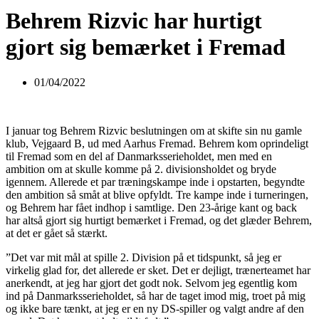
Behrem Rizvic har hurtigt
gjort sig bemærket i Fremad
01/04/2022
I januar tog Behrem Rizvic beslutningen om at skifte sin nu gamle
klub, Vejgaard B, ud med Aarhus Fremad. Behrem kom oprindeligt
til Fremad som en del af Danmarksserieholdet, men med en
ambition om at skulle komme på 2. divisionsholdet og bryde
igennem. Allerede et par træningskampe inde i opstarten, begyndte
den ambition så småt at blive opfyldt. Tre kampe inde i turneringen,
og Behrem har fået indhop i samtlige. Den 23-årige kant og back
har altså gjort sig hurtigt bemærket i Fremad, og det glæder Behrem,
at det er gået så stærkt.
”Det var mit mål at spille 2. Division på et tidspunkt, så jeg er
virkelig glad for, det allerede er sket. Det er dejligt, trænerteamet har
anerkendt, at jeg har gjort det godt nok. Selvom jeg egentlig kom
ind på Danmarksserieholdet, så har de taget imod mig, troet på mig
og ikke bare tænkt, at jeg er en ny DS-spiller og valgt andre af den