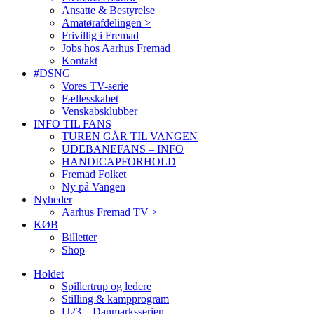
Ansatte & Bestyrelse
Amatørafdelingen >
Frivillig i Fremad
Jobs hos Aarhus Fremad
Kontakt
#DSNG
Vores TV-serie
Fællesskabet
Venskabsklubber
INFO TIL FANS
TUREN GÅR TIL VANGEN
UDEBANEFANS – INFO
HANDICAPFORHOLD
Fremad Folket
Ny på Vangen
Nyheder
Aarhus Fremad TV >
KØB
Billetter
Shop
Holdet
Spillertrup og ledere
Stilling & kampprogram
U23 – Danmarksserien