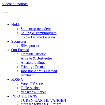
Videre til indhold
Holdet
Spillertrup og ledere
Stilling & kampprogram
U23 – Danmarksserien
Sponsorer
Bliv sponsor
Om Fremad
Fremads Historie
Ansatte & Bestyrelse
Amatørafdelingen >
Frivillig i Fremad
Jobs hos Aarhus Fremad
Kontakt
#DSNG
Vores TV-serie
Fællesskabet
Venskabsklubber
INFO TIL FANS
TUREN GÅR TIL VANGEN
UDEBANEFANS – INFO