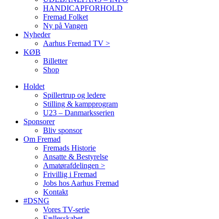
HANDICAPFORHOLD
Fremad Folket
Ny på Vangen
Nyheder
Aarhus Fremad TV >
KØB
Billetter
Shop
Holdet
Spillertrup og ledere
Stilling & kampprogram
U23 – Danmarksserien
Sponsorer
Bliv sponsor
Om Fremad
Fremads Historie
Ansatte & Bestyrelse
Amatørafdelingen >
Frivillig i Fremad
Jobs hos Aarhus Fremad
Kontakt
#DSNG
Vores TV-serie
Fællesskabet