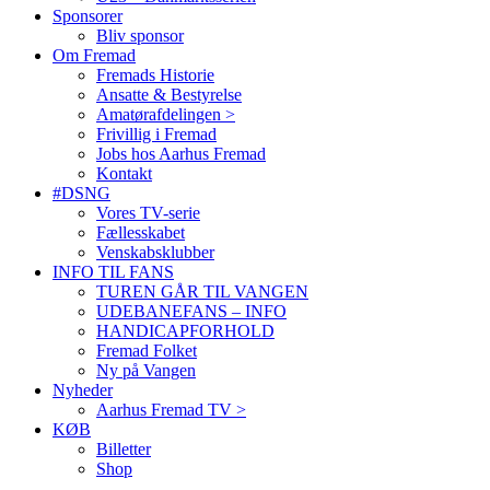
Sponsorer
Bliv sponsor
Om Fremad
Fremads Historie
Ansatte & Bestyrelse
Amatørafdelingen >
Frivillig i Fremad
Jobs hos Aarhus Fremad
Kontakt
#DSNG
Vores TV-serie
Fællesskabet
Venskabsklubber
INFO TIL FANS
TUREN GÅR TIL VANGEN
UDEBANEFANS – INFO
HANDICAPFORHOLD
Fremad Folket
Ny på Vangen
Nyheder
Aarhus Fremad TV >
KØB
Billetter
Shop