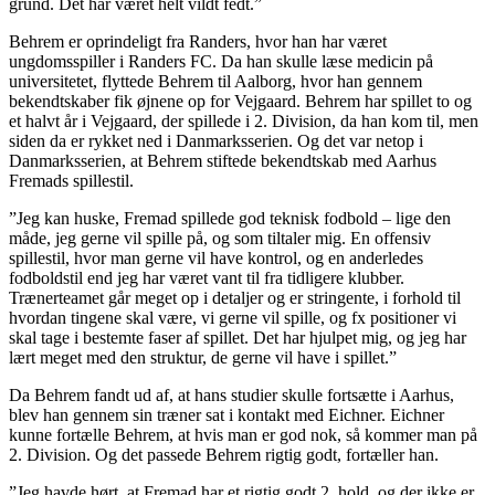
grund. Det har været helt vildt fedt.”
Behrem er oprindeligt fra Randers, hvor han har været
ungdomsspiller i Randers FC. Da han skulle læse medicin på
universitetet, flyttede Behrem til Aalborg, hvor han gennem
bekendtskaber fik øjnene op for Vejgaard. Behrem har spillet to og
et halvt år i Vejgaard, der spillede i 2. Division, da han kom til, men
siden da er rykket ned i Danmarksserien. Og det var netop i
Danmarksserien, at Behrem stiftede bekendtskab med Aarhus
Fremads spillestil.
”Jeg kan huske, Fremad spillede god teknisk fodbold – lige den
måde, jeg gerne vil spille på, og som tiltaler mig. En offensiv
spillestil, hvor man gerne vil have kontrol, og en anderledes
fodboldstil end jeg har været vant til fra tidligere klubber.
Trænerteamet går meget op i detaljer og er stringente, i forhold til
hvordan tingene skal være, vi gerne vil spille, og fx positioner vi
skal tage i bestemte faser af spillet. Det har hjulpet mig, og jeg har
lært meget med den struktur, de gerne vil have i spillet.”
Da Behrem fandt ud af, at hans studier skulle fortsætte i Aarhus,
blev han gennem sin træner sat i kontakt med Eichner. Eichner
kunne fortælle Behrem, at hvis man er god nok, så kommer man på
2. Division. Og det passede Behrem rigtig godt, fortæller han.
”Jeg havde hørt, at Fremad har et rigtig godt 2. hold, og der ikke er