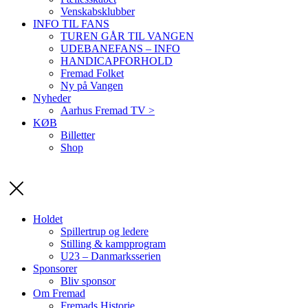
Venskabsklubber
INFO TIL FANS
TUREN GÅR TIL VANGEN
UDEBANEFANS – INFO
HANDICAPFORHOLD
Fremad Folket
Ny på Vangen
Nyheder
Aarhus Fremad TV >
KØB
Billetter
Shop
Holdet
Spillertrup og ledere
Stilling & kampprogram
U23 – Danmarksserien
Sponsorer
Bliv sponsor
Om Fremad
Fremads Historie