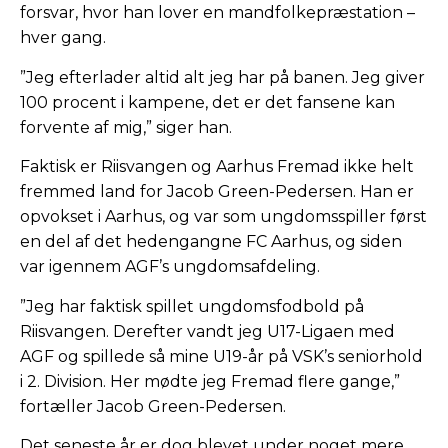
forsvar, hvor han lover en mandfolkepræstation –
hver gang.
”Jeg efterlader altid alt jeg har på banen. Jeg giver
100 procent i kampene, det er det fansene kan
forvente af mig,” siger han.
Faktisk er Riisvangen og Aarhus Fremad ikke helt
fremmed land for Jacob Green-Pedersen. Han er
opvokset i Aarhus, og var som ungdomsspiller først
en del af det hedengangne FC Aarhus, og siden
var igennem AGF’s ungdomsafdeling.
”Jeg har faktisk spillet ungdomsfodbold på
Riisvangen. Derefter vandt jeg U17-Ligaen med
AGF og spillede så mine U19-år på VSK’s seniorhold
i 2. Division. Her mødte jeg Fremad flere gange,”
fortæller Jacob Green-Pedersen.
Det seneste år er dog blevet under noget mere