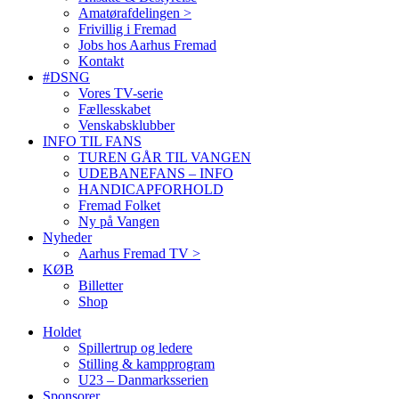
Amatørafdelingen >
Frivillig i Fremad
Jobs hos Aarhus Fremad
Kontakt
#DSNG
Vores TV-serie
Fællesskabet
Venskabsklubber
INFO TIL FANS
TUREN GÅR TIL VANGEN
UDEBANEFANS – INFO
HANDICAPFORHOLD
Fremad Folket
Ny på Vangen
Nyheder
Aarhus Fremad TV >
KØB
Billetter
Shop
Holdet
Spillertrup og ledere
Stilling & kampprogram
U23 – Danmarksserien
Sponsorer