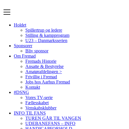
Videre
til
indhold
Holdet
Spillertrup og ledere
Stilling & kampprogram
U23 – Danmarksserien
Sponsorer
Bliv sponsor
Om Fremad
Fremads Historie
Ansatte & Bestyrelse
Amatørafdelingen >
Frivillig i Fremad
Jobs hos Aarhus Fremad
Kontakt
#DSNG
Vores TV-serie
Fællesskabet
Venskabsklubber
INFO TIL FANS
TUREN GÅR TIL VANGEN
UDEBANEFANS – INFO
HANDICAPFORHOLD