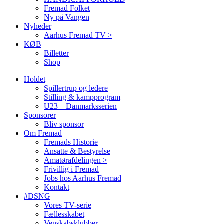
Fremad Folket
Ny på Vangen
Nyheder
Aarhus Fremad TV >
KØB
Billetter
Shop
Holdet
Spillertrup og ledere
Stilling & kampprogram
U23 – Danmarksserien
Sponsorer
Bliv sponsor
Om Fremad
Fremads Historie
Ansatte & Bestyrelse
Amatørafdelingen >
Frivillig i Fremad
Jobs hos Aarhus Fremad
Kontakt
#DSNG
Vores TV-serie
Fællesskabet
Venskabsklubber