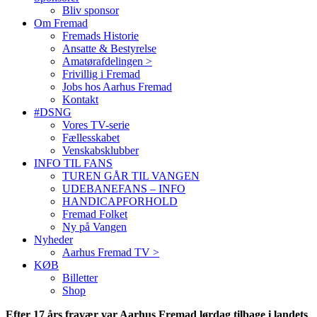
Bliv sponsor
Om Fremad
Fremads Historie
Ansatte & Bestyrelse
Amatørafdelingen >
Frivillig i Fremad
Jobs hos Aarhus Fremad
Kontakt
#DSNG
Vores TV-serie
Fællesskabet
Venskabsklubber
INFO TIL FANS
TUREN GÅR TIL VANGEN
UDEBANEFANS – INFO
HANDICAPFORHOLD
Fremad Folket
Ny på Vangen
Nyheder
Aarhus Fremad TV >
KØB
Billetter
Shop
Efter 17 års fravær var Aarhus Fremad lørdag tilbage i landets