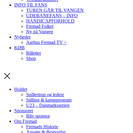
INFO TIL FANS
TUREN GÅR TIL VANGEN
UDEBANEFANS – INFO
HANDICAPFORHOLD
Fremad Folket
Ny på Vangen
Nyheder
Aarhus Fremad TV >
KØB
Billetter
Shop
Holdet
Spillertrup og ledere
Stilling & kampprogram
U23 – Danmarksserien
Sponsorer
Bliv sponsor
Om Fremad
Fremads Historie
Ansatte & Bestyrelse