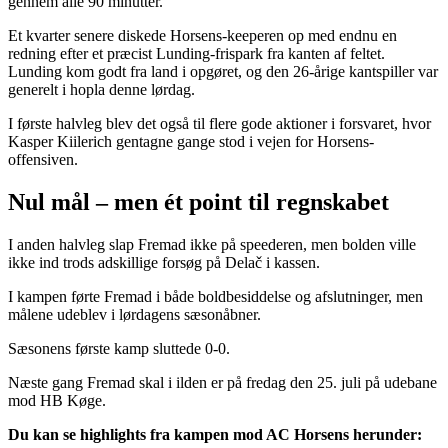
gennem alle 90 minutter.
Et kvarter senere diskede Horsens-keeperen op med endnu en
redning efter et præcist Lunding-frispark fra kanten af feltet.
Lunding kom godt fra land i opgøret, og den 26-årige kantspiller var
generelt i hopla denne lørdag.
I første halvleg blev det også til flere gode aktioner i forsvaret, hvor
Kasper Kiilerich gentagne gange stod i vejen for Horsens-
offensiven.
Nul mål – men ét point til regnskabet
I anden halvleg slap Fremad ikke på speederen, men bolden ville
ikke ind trods adskillige forsøg på Delač i kassen.
I kampen førte Fremad i både boldbesiddelse og afslutninger, men
målene udeblev i lørdagens sæsonåbner.
Sæsonens første kamp sluttede 0-0.
Næste gang Fremad skal i ilden er på fredag den 25. juli på udebane
mod HB Køge.
Du kan se highlights fra kampen mod AC Horsens herunder: