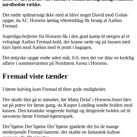
næstbedste række.
Det endte spilmæssigt ikke med at blive noget David mod Goliat-
opgør, da AC Horsens lørdag eftermiddag fik besøg af Aarhus
Fremad.
Superliga-bejlerne fra Horsens fik i den grad kamp til stregen af et
veloplagt Aarhus Fremad-hold, der kunne sætte sig på bussen med
kurs hjem mod Aarhus med ét point i bagagen.
Det østjyske opgør endte uden mål, 0-0, men det var ikke en kedelig
affære i sommervarmen på Nordstern Arena i Horsens.
Fremad viste tænder
I første halvleg kom Fremad til flere gode muligheder.
Der skulle blot gå to minutter, før Matej Delač i Horsens-buret blev
sat på prøve for første gang, da Kasper Lunding sendte bolden mod
kassen. Den kroatiske reagerede hurtigt og dirigerede bolden ud til
sæsonens første Fremad-hjørnespark.
Der´hjørne Der´hjørne Der´hjørne gjaldede det fra de mange
medrejsende Fremad-fansene, der skabte en fantastisk kulisse