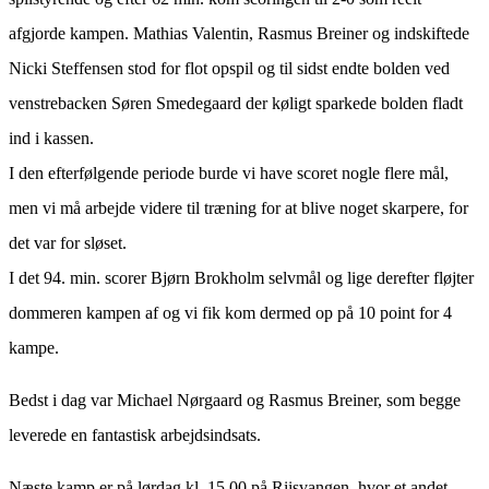
afgjorde kampen. Mathias Valentin, Rasmus Breiner og indskiftede
Nicki Steffensen stod for flot opspil og til sidst endte bolden ved
venstrebacken Søren Smedegaard der køligt sparkede bolden fladt
ind i kassen.
I den efterfølgende periode burde vi have scoret nogle flere mål,
men vi må arbejde videre til træning for at blive noget skarpere, for
det var for sløset.
I det 94. min. scorer Bjørn Brokholm selvmål og lige derefter fløjter
dommeren kampen af og vi fik kom dermed op på 10 point for 4
kampe.
Bedst i dag var Michael Nørgaard og Rasmus Breiner, som begge
leverede en fantastisk arbejdsindsats.
Næste kamp er på lørdag kl. 15.00 på Riisvangen, hvor et andet