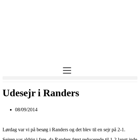
Videre
til
indhold
Udesejr i Randers
08/09/2014
Lørdag var vi på besøg i Randers og det blev til en sejr på 2-1.
Sejren var aldrig i fare, da Randers først reducerede til 1-2 langt inde