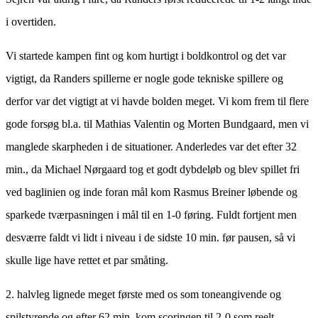
i overtiden.
Vi startede kampen fint og kom hurtigt i boldkontrol og det var
vigtigt, da Randers spillerne er nogle gode tekniske spillere og
derfor var det vigtigt at vi havde bolden meget. Vi kom frem til flere
gode forsøg bl.a. til Mathias Valentin og Morten Bundgaard, men vi
manglede skarpheden i de situationer. Anderledes var det efter 32
min., da Michael Nørgaard tog et godt dybdeløb og blev spillet fri
ved baglinien og inde foran mål kom Rasmus Breiner løbende og
sparkede tværpasningen i mål til en 1-0 føring. Fuldt fortjent men
desværre faldt vi lidt i niveau i de sidste 10 min. før pausen, så vi
skulle lige have rettet et par småting.
2. halvleg lignede meget første med os som toneangivende og
spilstyrende og efter 62 min. kom scoringen til 2-0 som reelt