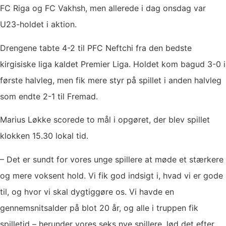
FC Riga og FC Vakhsh, men allerede i dag onsdag var
U23-holdet i aktion.
Drengene tabte 4-2 til PFC Neftchi fra den bedste
kirgisiske liga kaldet Premier Liga. Holdet kom bagud 3-0 i
første halvleg, men fik mere styr på spillet i anden halvleg
som endte 2-1 til Fremad.
Marius Løkke scorede to mål i opgøret, der blev spillet
klokken 15.30 lokal tid.
– Det er sundt for vores unge spillere at møde et stærkere
og mere voksent hold. Vi fik god indsigt i, hvad vi er gode
til, og hvor vi skal dygtiggøre os. Vi havde en
gennemsnitsalder på blot 20 år, og alle i truppen fik
spilletid – herunder vores seks nye spillere, lød det efter