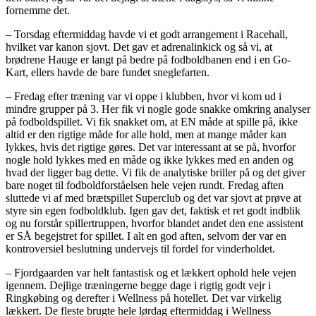
fornemme det.
– Torsdag eftermiddag havde vi et godt arrangement i Racehall,
hvilket var kanon sjovt. Det gav et adrenalinkick og så vi, at
brødrene Hauge er langt på bedre på fodboldbanen end i en Go-
Kart, ellers havde de bare fundet sneglefarten.
– Fredag efter træning var vi oppe i klubben, hvor vi kom ud i
mindre grupper på 3. Her fik vi nogle gode snakke omkring analyser
på fodboldspillet. Vi fik snakket om, at EN måde at spille på, ikke
altid er den rigtige måde for alle hold, men at mange måder kan
lykkes, hvis det rigtige gøres. Det var interessant at se på, hvorfor
nogle hold lykkes med en måde og ikke lykkes med en anden og
hvad der ligger bag dette. Vi fik de analytiske briller på og det giver
bare noget til fodboldforståelsen hele vejen rundt. Fredag aften
sluttede vi af med brætspillet Superclub og det var sjovt at prøve at
styre sin egen fodboldklub. Igen gav det, faktisk et ret godt indblik
og nu forstår spillertruppen, hvorfor blandet andet den ene assistent
er SÅ begejstret for spillet. I alt en god aften, selvom der var en
kontroversiel beslutning undervejs til fordel for vinderholdet.
– Fjordgaarden var helt fantastisk og et lækkert ophold hele vejen
igennem. Dejlige træningerne begge dage i rigtig godt vejr i
Ringkøbing og derefter i Wellness på hotellet. Det var virkelig
lækkert. De fleste brugte hele lørdag eftermiddag i Wellness