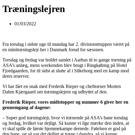
Træningslejren
01/03/2022
Fra torsdag i sidste uge til mandag har 2. divisionstruppen været på
en minitræningslejr her i Danmark forud for sæsonen.
Torsdag og fredag var holdet samlet i Aarhus til to gange træning på
ASA’s anlæg, mens weekenden blev brugt i Ringkøbing på Hotel
Fjordgaarden, for til sidst at slutte af i Silkeborg med en kamp mod
deres reserver.
Vi har fået en snak med Frederik Rieper og cheftræner Morten
Dahm Kjærgaard om træningslejren og udbyttet af den.
Frederik Rieper, vores midtstopper og nummer 6 giver her en
gennemgang af dagene:
– Super god træningslejr, hvor vi trænende på ASA’s bane torsdag
og fredag, hvilket var dejligt. Så kunne vi lige mærke den inden, at
vi skal spille de første hjemmekampe dernede. Følelsen er god på
den bane, og så var det dejligt at træne i dagslys, så vi kunne