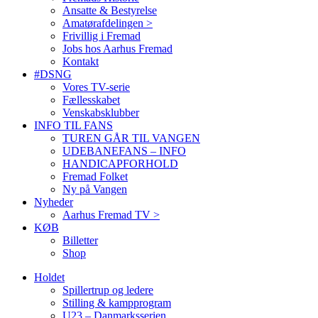
Ansatte & Bestyrelse
Amatørafdelingen >
Frivillig i Fremad
Jobs hos Aarhus Fremad
Kontakt
#DSNG
Vores TV-serie
Fællesskabet
Venskabsklubber
INFO TIL FANS
TUREN GÅR TIL VANGEN
UDEBANEFANS – INFO
HANDICAPFORHOLD
Fremad Folket
Ny på Vangen
Nyheder
Aarhus Fremad TV >
KØB
Billetter
Shop
Holdet
Spillertrup og ledere
Stilling & kampprogram
U23 – Danmarksserien