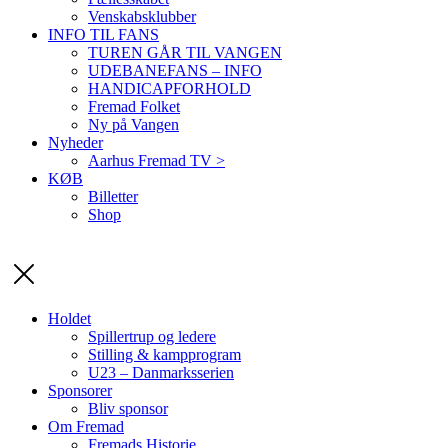
Venskabsklubber
INFO TIL FANS
TUREN GÅR TIL VANGEN
UDEBANEFANS – INFO
HANDICAPFORHOLD
Fremad Folket
Ny på Vangen
Nyheder
Aarhus Fremad TV >
KØB
Billetter
Shop
Holdet
Spillertrup og ledere
Stilling & kampprogram
U23 – Danmarksserien
Sponsorer
Bliv sponsor
Om Fremad
Fremads Historie