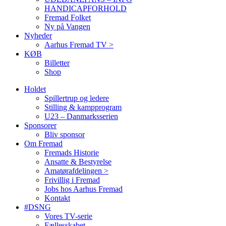
HANDICAPFORHOLD
Fremad Folket
Ny på Vangen
Nyheder
Aarhus Fremad TV >
KØB
Billetter
Shop
Holdet
Spillertrup og ledere
Stilling & kampprogram
U23 – Danmarksserien
Sponsorer
Bliv sponsor
Om Fremad
Fremads Historie
Ansatte & Bestyrelse
Amatørafdelingen >
Frivillig i Fremad
Jobs hos Aarhus Fremad
Kontakt
#DSNG
Vores TV-serie
Fællesskabet