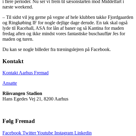
i flere perioder. Nu ser vi frem til sæsonstarten mod Middelfart i
næste weekend.
– Til sidst vil jeg gerne på vegne af hele klubben takke Fjordgaarden
og Ringkøbing IF for nogle dejlige dage derude. En tak skal også
lyde til Racehall, ASA for lån af baner og så Kantina for maden
fredag aften og ikke mindst vores fantastiske buschauffør Jes for
maden og turen.
Du kan se nogle billeder fra træningslejren på Facebook.
Kontakt
Kontakt Aarhus Fremad
Ansatte
Riisvangen Stadion
Hans Egedes Vej 21, 8200 Aarhus
Følg Fremad
Facebook
Twitter
Youtube
Instagram
Linkedin