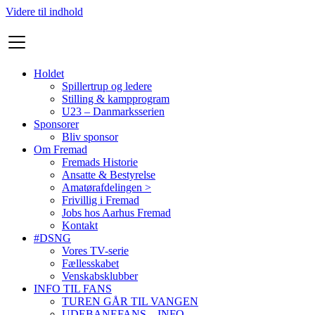
Videre til indhold
Holdet
Spillertrup og ledere
Stilling & kampprogram
U23 – Danmarksserien
Sponsorer
Bliv sponsor
Om Fremad
Fremads Historie
Ansatte & Bestyrelse
Amatørafdelingen >
Frivillig i Fremad
Jobs hos Aarhus Fremad
Kontakt
#DSNG
Vores TV-serie
Fællesskabet
Venskabsklubber
INFO TIL FANS
TUREN GÅR TIL VANGEN
UDEBANEFANS – INFO