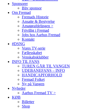
Sponsorer
Bliv sponsor
Om Fremad
Fremads Historie
Ansatte & Bestyrelse
Amatørafdelingen >
Frivillig i Fremad
Jobs hos Aarhus Fremad
Kontakt
#DSNG
Vores TV-serie
Fællesskabet
Venskabsklubber
INFO TIL FANS
TUREN GÅR TIL VANGEN
UDEBANEFANS – INFO
HANDICAPFORHOLD
Fremad Folket
Ny på Vangen
Nyheder
Aarhus Fremad TV >
KØB
Billetter
Shop