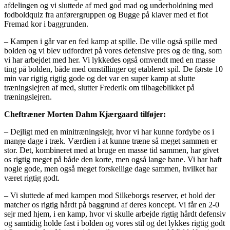
afdelingen og vi sluttede af med god mad og underholdning med
fodboldquiz fra anførergruppen og Bugge på klaver med et flot
Fremad kor i baggrunden.
– Kampen i går var en fed kamp at spille. De ville også spille med
bolden og vi blev udfordret på vores defensive pres og de ting, som
vi har arbejdet med her. Vi lykkedes også omvendt med en masse
ting på bolden, både med omstillinger og etableret spil. De første 10
min var rigtig rigtig gode og det var en super kamp at slutte
træningslejren af med, slutter Frederik om tilbageblikket på
træningslejren.
Cheftræner Morten Dahm Kjærgaard tilføjer:
– Dejligt med en minitræningslejr, hvor vi har kunne fordybe os i
mange dage i træk. Værdien i at kunne træne så meget sammen er
stor. Det, kombineret med at bruge en masse tid sammen, har givet
os rigtig meget på både den korte, men også lange bane. Vi har haft
nogle gode, men også meget forskellige dage sammen, hvilket har
været rigtig godt.
– Vi sluttede af med kampen mod Silkeborgs reserver, et hold der
matcher os rigtig hårdt på baggrund af deres koncept. Vi får en 2-0
sejr med hjem, i en kamp, hvor vi skulle arbejde rigtig hårdt defensiv
og samtidig holde fast i bolden og vores stil og det lykkes rigtig godt