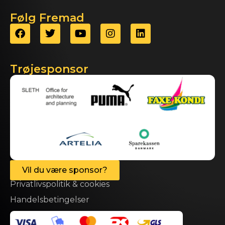
Følg Fremad
Trøjesponsor
Vil du være sponsor?
Privatlivspolitik & cookies
Handelsbetingelser