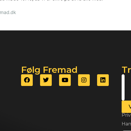
emad.dk
Følg Fremad
T
Priv
Han