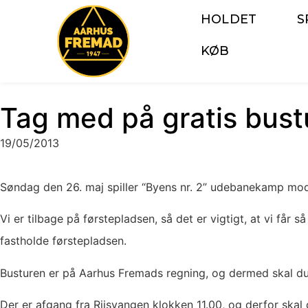
HOLDET
S
KØB
Tag med på gratis bustu
19/05/2013
Søndag den 26. maj spiller “Byens nr. 2” udebanekamp mod 
Vi er tilbage på førstepladsen, så det er vigtigt, at vi f
fastholde førstepladsen.
Busturen er på Aarhus Fremads regning, og dermed skal du 
Der er afgang fra Riisvangen klokken 11.00, og derfor skal 