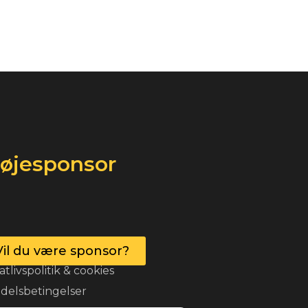
røjesponsor
Vil du være sponsor?
atlivspolitik & cookies
delsbetingelser